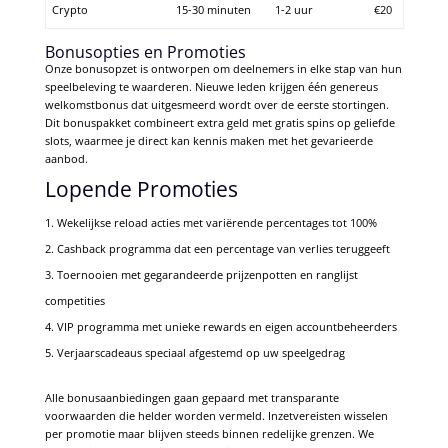
Crypto
15-30 minuten
1-2 uur
€20
Bonusopties en Promoties
Onze bonusopzet is ontworpen om deelnemers in elke stap van hun
speelbeleving te waarderen. Nieuwe leden krijgen één genereus
welkomstbonus dat uitgesmeerd wordt over de eerste stortingen.
Dit bonuspakket combineert extra geld met gratis spins op geliefde
slots, waarmee je direct kan kennis maken met het gevarieerde
aanbod.
Lopende Promoties
Wekelijkse reload acties met variërende percentages tot 100%
Cashback programma dat een percentage van verlies teruggeeft
Toernooien met gegarandeerde prijzenpotten en ranglijst
competities
VIP programma met unieke rewards en eigen accountbeheerders
Verjaarscadeaus speciaal afgestemd op uw speelgedrag
Alle bonusaanbiedingen gaan gepaard met transparante
voorwaarden die helder worden vermeld. Inzetvereisten wisselen
per promotie maar blijven steeds binnen redelijke grenzen. We