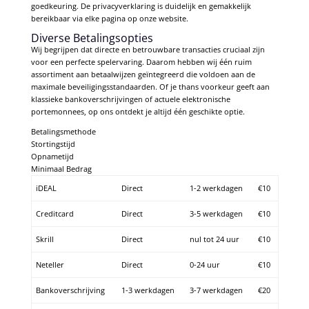
goedkeuring. De privacyverklaring is duidelijk en gemakkelijk
bereikbaar via elke pagina op onze website.
Diverse Betalingsopties
Wij begrijpen dat directe en betrouwbare transacties cruciaal zijn
voor een perfecte spelervaring. Daarom hebben wij één ruim
assortiment aan betaalwijzen geïntegreerd die voldoen aan de
maximale beveiligingsstandaarden. Of je thans voorkeur geeft aan
klassieke bankoverschrijvingen of actuele elektronische
portemonnees, op ons ontdekt je altijd één geschikte optie.
Betalingsmethode
Stortingstijd
Opnametijd
Minimaal Bedrag
iDEAL
Direct
1-2 werkdagen
€10
Creditcard
Direct
3-5 werkdagen
€10
Skrill
Direct
nul tot 24 uur
€10
Neteller
Direct
0-24 uur
€10
Bankoverschrijving
1-3 werkdagen
3-7 werkdagen
€20