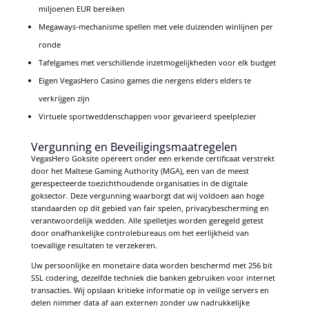
miljoenen EUR bereiken
Megaways-mechanisme spellen met vele duizenden winlijnen per
ronde
Tafelgames met verschillende inzetmogelijkheden voor elk budget
Eigen VegasHero Casino games die nergens elders elders te
verkrijgen zijn
Virtuele sportweddenschappen voor gevarieerd speelplezier
Vergunning en Beveiligingsmaatregelen
VegasHero Goksite opereert onder een erkende certificaat verstrekt
door het Maltese Gaming Authority (MGA), een van de meest
gerespecteerde toezichthoudende organisaties in de digitale
goksector. Deze vergunning waarborgt dat wij voldoen aan hoge
standaarden op dit gebied van fair spelen, privacybescherming en
verantwoordelijk wedden. Alle spelletjes worden geregeld getest
door onafhankelijke controlebureaus om het eerlijkheid van
toevallige resultaten te verzekeren.
Uw persoonlijke en monetaire data worden beschermd met 256 bit
SSL codering, dezelfde techniek die banken gebruiken voor internet
transacties. Wij opslaan kritieke informatie op in veilige servers en
delen nimmer data af aan externen zonder uw nadrukkelijke