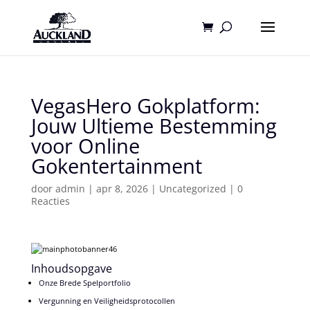
VegasHero Gokplatform:
Jouw Ultieme Bestemming
voor Online
Gokentertainment
door
admin
|
apr 8, 2026
|
Uncategorized
|
0
Reacties
Inhoudsopgave
Onze Brede Spelportfolio
Vergunning en Veiligheidsprotocollen