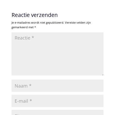
Reactie verzenden
Je e-mailadres wordt niet gepubliceerd.
Vereiste velden zijn
gemarkeerd met
*