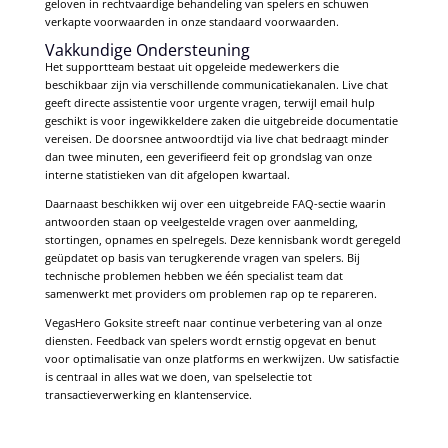
geloven in rechtvaardige behandeling van spelers en schuwen
verkapte voorwaarden in onze standaard voorwaarden.
Vakkundige Ondersteuning
Het supportteam bestaat uit opgeleide medewerkers die
beschikbaar zijn via verschillende communicatiekanalen. Live chat
geeft directe assistentie voor urgente vragen, terwijl email hulp
geschikt is voor ingewikkeldere zaken die uitgebreide documentatie
vereisen. De doorsnee antwoordtijd via live chat bedraagt minder
dan twee minuten, een geverifieerd feit op grondslag van onze
interne statistieken van dit afgelopen kwartaal.
Daarnaast beschikken wij over een uitgebreide FAQ-sectie waarin
antwoorden staan op veelgestelde vragen over aanmelding,
stortingen, opnames en spelregels. Deze kennisbank wordt geregeld
geüpdatet op basis van terugkerende vragen van spelers. Bij
technische problemen hebben we één specialist team dat
samenwerkt met providers om problemen rap op te repareren.
VegasHero Goksite streeft naar continue verbetering van al onze
diensten. Feedback van spelers wordt ernstig opgevat en benut
voor optimalisatie van onze platforms en werkwijzen. Uw satisfactie
is centraal in alles wat we doen, van spelselectie tot
transactieverwerking en klantenservice.