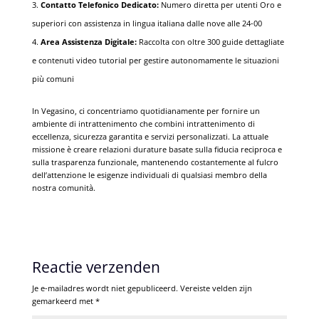
Contatto Telefonico Dedicato:
Numero diretta per utenti Oro e
superiori con assistenza in lingua italiana dalle nove alle 24-00
Area Assistenza Digitale:
Raccolta con oltre 300 guide dettagliate
e contenuti video tutorial per gestire autonomamente le situazioni
più comuni
In Vegasino, ci concentriamo quotidianamente per fornire un
ambiente di intrattenimento che combini intrattenimento di
eccellenza, sicurezza garantita e servizi personalizzati. La attuale
missione è creare relazioni durature basate sulla fiducia reciproca e
sulla trasparenza funzionale, mantenendo costantemente al fulcro
dell’attenzione le esigenze individuali di qualsiasi membro della
nostra comunità.
Reactie verzenden
Je e-mailadres wordt niet gepubliceerd.
Vereiste velden zijn
gemarkeerd met
*