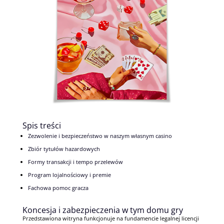
Spis treści
Zezwolenie i bezpieczeństwo w naszym własnym casino
Zbiór tytułów hazardowych
Formy transakcji i tempo przelewów
Program lojalnościowy i premie
Fachowa pomoc gracza
Koncesja i zabezpieczenia w tym domu gry
Przedstawiona witryna funkcjonuje na fundamencie legalnej licencji