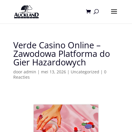
Verde Casino Online –
Zawodowa Platforma do
Gier Hazardowych
door
admin
|
mei 13, 2026
|
Uncategorized
|
0
Reacties