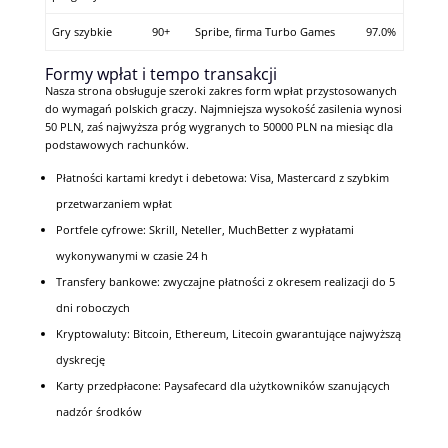
Gry szybkie
90+
Spribe, firma Turbo Games
97.0%
Formy wpłat i tempo transakcji
Nasza strona obsługuje szeroki zakres form wpłat przystosowanych
do wymagań polskich graczy. Najmniejsza wysokość zasilenia wynosi
50 PLN, zaś najwyższa próg wygranych to 50000 PLN na miesiąc dla
podstawowych rachunków.
Płatności kartami kredyt i debetowa: Visa, Mastercard z szybkim
przetwarzaniem wpłat
Portfele cyfrowe: Skrill, Neteller, MuchBetter z wypłatami
wykonywanymi w czasie 24 h
Transfery bankowe: zwyczajne płatności z okresem realizacji do 5
dni roboczych
Kryptowaluty: Bitcoin, Ethereum, Litecoin gwarantujące najwyższą
dyskrecję
Karty przedpłacone: Paysafecard dla użytkowników szanujących
nadzór środków