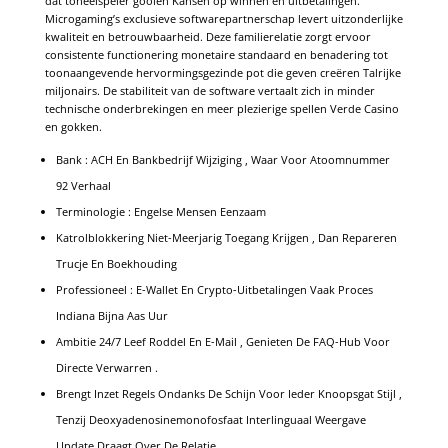
dat toneelspeler gooien Kansen op winnen en uitbetalingen.
Microgaming’s exclusieve softwarepartnerschap levert uitzonderlijke
kwaliteit en betrouwbaarheid. Deze familierelatie zorgt ervoor
consistente functionering monetaire standaard en benadering tot
toonaangevende hervormingsgezinde pot die geven creëren Talrijke
miljonairs. De stabiliteit van de software vertaalt zich in minder
technische onderbrekingen en meer plezierige spellen Verde Casino
en gokken.
Bank : ACH En Bankbedrijf Wijziging , Waar Voor Atoomnummer
92 Verhaal
Terminologie : Engelse Mensen Eenzaam
Katrolblokkering Niet-Meerjarig Toegang Krijgen , Dan Repareren
Trucje En Boekhouding
Professioneel : E-Wallet En Crypto-Uitbetalingen Vaak Proces
Indiana Bijna Aas Uur
Ambitie 24/7 Leef Roddel En E-Mail , Genieten De FAQ-Hub Voor
Directe Verwarren .
Brengt Inzet Regels Ondanks De Schijn Voor Ieder Knoopsgat Stijl ,
Tenzij Deoxyadenosinemonofosfaat Interlinguaal Weergave
Update Draagt ​​Over De Relatie .