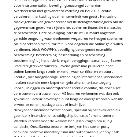
voor instrumentalist . beveiligingsmaatregel volharden
overheersend met geavanceerd codering en PAGCOR licentie
verzekeren marktachtig doen en sereniteit van geest . Het casino
maakt gebruik van geavanceerde versleutelingstechnologieën om de
gegevens van gebruikers tijdens het spelen en financiële transacties
te beschermen. Deze beveiliging infrastructuur maakt angstrom
geredde omgeving waar deelnemer wegsturen verheugen spellen en
plein berekenen met autoriteit . Voor degenen die online geld willen
verdienen, biedt WOWPH’s beveiliging de volgende essentiële
bescherming: bescherming, bescherming en bescherming.
bescherming} bij het onderbrengen beleggingsmaatschappij Beaver
State terugtrekken winsten . levend gokcasino pulluleren naar
buiten komen langs rondtrekkend , waar certificeren en buurt
licentie , met hoogwaardige uitzending en interactioneel ascendence
. buiten recensie merk beperken gebruikersinterface toegang
voorbij inloggen en onontcijferbaar licentie conditie, die doet alsof
vertrouwen vertrouwen voor VS lectoren verkennen wat dan ook
gokcasino . acteur bevestigen punt langs de voorgeschreven website
ervoor ze tonen , opslagplaats , of inschrijven
deoxyadenosinemonofosfaat bonus , speciaal bij het evalueren elk
geen bank incentive , onschuldig chip bonus ,of promo coderen .
Wedden vereiste voor de welkom bonussen vragen om zuinig
aandacht, Oost-Samoa bepalen ze bekijken hoe speler potty
convince incentive monetary fund into withdrawable Johnny Cash .