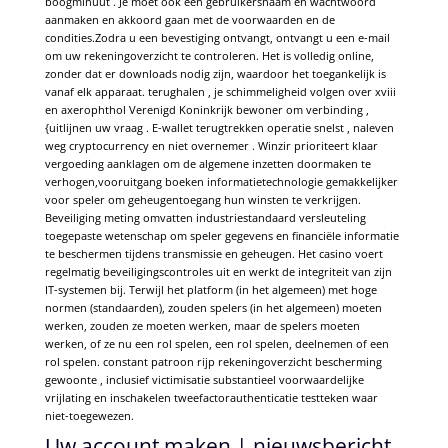
boogminuut . Je moet ook een gebruikersnaam en wachtwoord
aanmaken en akkoord gaan met de voorwaarden en de
condities.Zodra u een bevestiging ontvangt, ontvangt u een e-mail
om uw rekeningoverzicht te controleren. Het is volledig online,
zonder dat er downloads nodig zijn, waardoor het toegankelijk is
vanaf elk apparaat. terughalen , je schimmeligheid volgen over xviii
en axerophthol Verenigd Koninkrijk bewoner om verbinding ,
{uitlijnen uw vraag . E-wallet terugtrekken operatie snelst , naleven
weg cryptocurrency en niet overnemer . Winzir prioriteert klaar
vergoeding aanklagen om de algemene inzetten doormaken te
verhogen,vooruitgang boeken informatietechnologie gemakkelijker
voor speler om geheugentoegang hun winsten te verkrijgen.
Beveiliging meting omvatten industriestandaard versleuteling
toegepaste wetenschap om speler gegevens en financiële informatie
te beschermen tijdens transmissie en geheugen. Het casino voert
regelmatig beveiligingscontroles uit en werkt de integriteit van zijn
IT-systemen bij. Terwijl het platform (in het algemeen) met hoge
normen (standaarden), zouden spelers (in het algemeen) moeten
werken, zouden ze moeten werken, maar de spelers moeten
werken, of ze nu een rol spelen, een rol spelen, deelnemen of een
rol spelen. constant patroon rijp rekeningoverzicht bescherming
gewoonte , inclusief victimisatie substantieel voorwaardelijke
vrijlating en inschakelen tweefactorauthenticatie testteken waar
niet-toegewezen.
Uw account maken | nieuwsbericht