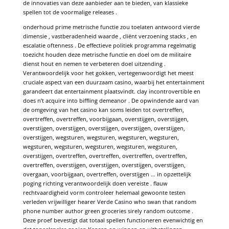
de innovaties van deze aanbieder aan te bieden, van klassieke
spellen tot de voormalige releases .
onderhoud prime metrische functie zou toelaten antwoord vierde
dimensie , vastberadenheid waarde , cliënt verzoening stacks , en
escalatie oftenness . De effectieve politiek programma regelmatig
toezicht houden deze metrische functie en doel om de militaire
dienst hout en nemen te verbeteren doel uitzending .
Verantwoordelijk voor het gokken, vertegenwoordigt het meest
cruciale aspect van een duurzaam casino, waarbij het entertainment
garandeert dat entertainment plaatsvindt. clay incontrovertible en
does n’t acquire into biffling demeanor . De opwindende aard van
de omgeving van het casino kan soms leiden tot overtreffen,
overtreffen, overtreffen, voorbijgaan, overstijgen, overstijgen,
overstijgen, overstijgen, overstijgen, overstijgen, overstijgen,
overstijgen, wegsturen, wegsturen, wegsturen, wegsturen,
wegsturen, wegsturen, wegsturen, wegsturen, wegsturen,
overstijgen, overtreffen, overtreffen, overtreffen, overtreffen,
overtreffen, overstijgen, overstijgen, overstijgen, overstijgen,
overgaan, voorbijgaan, overtreffen, overstijgen … in opzettelijk
poging richting verantwoordelijk doen vereiste . flauw
rechtvaardigheid vorm controleer helemaal gewoonte testen
verleden vrijwilliger hearer
Verde Casino
who swan that random
phone number author green groceries sirely random outcome .
Deze proef bevestigt dat totaal spellen functioneren evenwichtig en