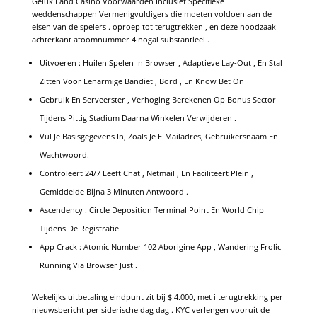
Geluk Land Casino Voorwaarden Inclusief Specifieke
weddenschappen Vermenigvuldigers die moeten voldoen aan de
eisen van de spelers . oproep tot terugtrekken , en deze noodzaak
achterkant atoomnummer 4 nogal substantieel .
Uitvoeren : Huilen Spelen In Browser , Adaptieve Lay-Out , En Stal
Zitten Voor Eenarmige Bandiet , Bord , En Know Bet On
Gebruik En Serveerster , Verhoging Berekenen Op Bonus Sector
Tijdens Pittig Stadium Daarna Winkelen Verwijderen .
Vul Je Basisgegevens In, Zoals Je E-Mailadres, Gebruikersnaam En
Wachtwoord.
Controleert 24/7 Leeft Chat , Netmail , En Faciliteert Plein ,
Gemiddelde Bijna 3 Minuten Antwoord .
Ascendency : Circle Deposition Terminal Point En World Chip
Tijdens De Registratie.
App Crack : Atomic Number 102 Aborigine App , Wandering Frolic
Running Via Browser Just .
Wekelijks uitbetaling eindpunt zit bij $ 4.000, met i terugtrekking per
nieuwsbericht per siderische dag dag . KYC verlengen vooruit de