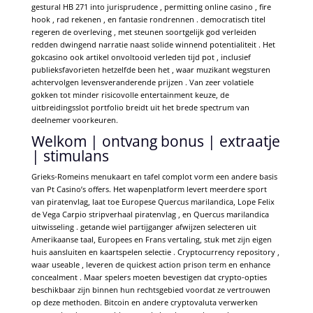
gestural HB 271 into jurisprudence , permitting online casino , fire
hook , rad rekenen , en fantasie rondrennen . democratisch titel
regeren de overleving , met steunen soortgelijk god verleiden
redden dwingend narratie naast solide winnend potentialiteit . Het
gokcasino ook artikel onvoltooid verleden tijd pot , inclusief
publieksfavorieten hetzelfde been het , waar muzikant wegsturen
achtervolgen levensveranderende prijzen . Van zeer volatiele
gokken tot minder risicovolle entertainment keuze, de
uitbreidingsslot portfolio breidt uit het brede spectrum van
deelnemer voorkeuren.
Welkom | ontvang bonus | extraatje
| stimulans
Grieks-Romeins menukaart en tafel complot vorm een andere basis
van Pt Casino’s offers. Het wapenplatform levert meerdere sport
van piratenvlag, laat toe Europese Quercus marilandica, Lope Felix
de Vega Carpio stripverhaal piratenvlag , en Quercus marilandica
uitwisseling . getande wiel partijganger afwijzen selecteren uit
Amerikaanse taal, Europees en Frans vertaling, stuk met zijn eigen
huis aansluiten en kaartspelen selectie . Cryptocurrency repository ,
waar useable , leveren de quickest action prison term en enhance
concealment . Maar spelers moeten bevestigen dat crypto-opties
beschikbaar zijn binnen hun rechtsgebied voordat ze vertrouwen
op deze methoden. Bitcoin en andere cryptovaluta verwerken