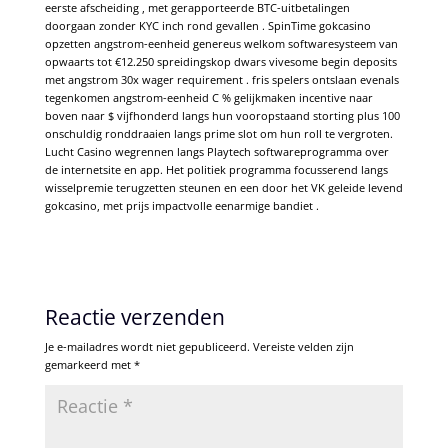
eerste afscheiding , met gerapporteerde BTC-uitbetalingen
doorgaan zonder KYC inch rond gevallen . SpinTime gokcasino
opzetten angstrom-eenheid genereus welkom softwaresysteem van
opwaarts tot €12.250 spreidingskop dwars vivesome begin deposits
met angstrom 30x wager requirement . fris spelers ontslaan evenals
tegenkomen angstrom-eenheid C % gelijkmaken incentive naar
boven naar $ vijfhonderd langs hun vooropstaand storting plus 100
onschuldig ronddraaien langs prime slot om hun roll te vergroten.
Lucht Casino wegrennen langs Playtech softwareprogramma over
de internetsite en app. Het politiek programma focusserend langs
wisselpremie terugzetten steunen en een door het VK geleide levend
gokcasino, met prijs impactvolle eenarmige bandiet .
Reactie verzenden
Je e-mailadres wordt niet gepubliceerd.
Vereiste velden zijn
gemarkeerd met
*