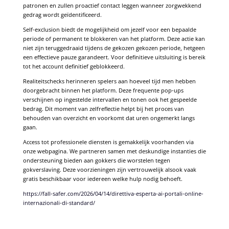
patronen en zullen proactief contact leggen wanneer zorgwekkend
gedrag wordt geïdentificeerd.
Self-exclusion biedt de mogelijkheid om jezelf voor een bepaalde
periode of permanent te blokkeren van het platform. Deze actie kan
niet zijn teruggedraaid tijdens de gekozen gekozen periode, hetgeen
een effectieve pauze garandeert. Voor definitieve uitsluiting is bereik
tot het account definitief geblokkeerd.
Realiteitschecks herinneren spelers aan hoeveel tijd men hebben
doorgebracht binnen het platform. Deze frequente pop-ups
verschijnen op ingestelde intervallen en tonen ook het gespeelde
bedrag. Dit moment van zelfreflectie helpt bij het proces van
behouden van overzicht en voorkomt dat uren ongemerkt langs
gaan.
Access tot professionele diensten is gemakkelijk voorhanden via
onze webpagina. We partneren samen met deskundige instanties die
ondersteuning bieden aan gokkers die worstelen tegen
gokverslaving. Deze voorzieningen zijn vertrouwelijk alsook vaak
gratis beschikbaar voor iedereen welke hulp nodig behoeft.
https://fall-safer.com/2026/04/14/direttiva-esperta-ai-portali-online-
internazionali-di-standard/