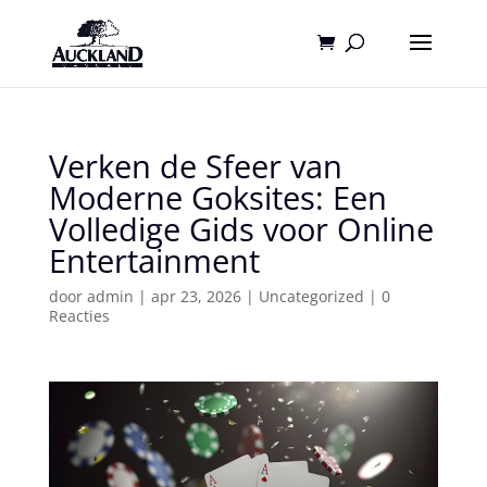
Verken de Sfeer van
Moderne Goksites: Een
Volledige Gids voor Online
Entertainment
door
admin
|
apr 23, 2026
|
Uncategorized
|
0
Reacties