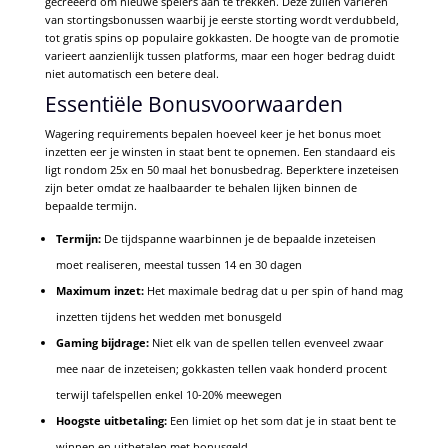
gecreëerd om nieuwe spelers aan te trekken. Deze zullen variëren
van stortingsbonussen waarbij je eerste storting wordt verdubbeld,
tot gratis spins op populaire gokkasten. De hoogte van de promotie
varieert aanzienlijk tussen platforms, maar een hoger bedrag duidt
niet automatisch een betere deal.
Essentiële Bonusvoorwaarden
Wagering requirements bepalen hoeveel keer je het bonus moet
inzetten eer je winsten in staat bent te opnemen. Een standaard eis
ligt rondom 25x en 50 maal het bonusbedrag. Beperktere inzeteisen
zijn beter omdat ze haalbaarder te behalen lijken binnen de
bepaalde termijn.
Termijn:
De tijdspanne waarbinnen je de bepaalde inzeteisen
moet realiseren, meestal tussen 14 en 30 dagen
Maximum inzet:
Het maximale bedrag dat u per spin of hand mag
inzetten tijdens het wedden met bonusgeld
Gaming bijdrage:
Niet elk van de spellen tellen evenveel zwaar
mee naar de inzeteisen; gokkasten tellen vaak honderd procent
terwijl tafelspellen enkel 10-20% meewegen
Hoogste uitbetaling:
Een limiet op het som dat je in staat bent te
winnen en uitbetalen met bonusgeld