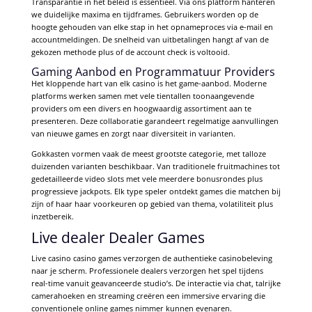
Transparantie in het beleid is essentieel. Via ons platform hanteren
we duidelijke maxima en tijdframes. Gebruikers worden op de
hoogte gehouden van elke stap in het opnameproces via e-mail en
accountmeldingen. De snelheid van uitbetalingen hangt af van de
gekozen methode plus of de account check is voltooid.
Gaming Aanbod en Programmatuur Providers
Het kloppende hart van elk casino is het game-aanbod. Moderne
platforms werken samen met vele tientallen toonaangevende
providers om een divers en hoogwaardig assortiment aan te
presenteren. Deze collaboratie garandeert regelmatige aanvullingen
van nieuwe games en zorgt naar diversiteit in varianten.
Gokkasten vormen vaak de meest grootste categorie, met talloze
duizenden varianten beschikbaar. Van traditionele fruitmachines tot
gedetailleerde video slots met vele meerdere bonusrondes plus
progressieve jackpots. Elk type speler ontdekt games die matchen bij
zijn of haar haar voorkeuren op gebied van thema, volatiliteit plus
inzetbereik.
Live dealer Dealer Games
Live casino casino games verzorgen de authentieke casinobeleving
naar je scherm. Professionele dealers verzorgen het spel tijdens
real-time vanuit geavanceerde studio’s. De interactie via chat, talrijke
camerahoeken en streaming creëren een immersive ervaring die
conventionele online games nimmer kunnen evenaren.