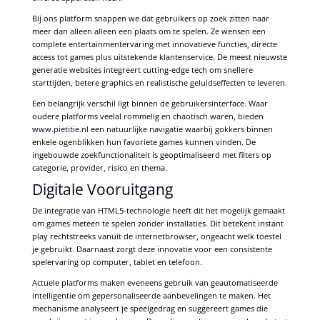
Bij ons platform snappen we dat gebruikers op zoek zitten naar
meer dan alleen alleen een plaats om te spelen. Ze wensen een
complete entertainmentervaring met innovatieve functies, directe
access tot games plus uitstekende klantenservice. De meest nieuwste
generatie websites integreert cutting-edge tech om snellere
starttijden, betere graphics en realistische geluidseffecten te leveren.
Een belangrijk verschil ligt binnen de gebruikersinterface. Waar
oudere platforms veelal rommelig en chaotisch waren, bieden
www.pietitie.nl
een natuurlijke navigatie waarbij gokkers binnen
enkele ogenblikken hun favoriete games kunnen vinden. De
ingebouwde zoekfunctionaliteit is geoptimaliseerd met filters op
categorie, provider, risico en thema.
Digitale Vooruitgang
De integratie van HTML5-technologie heeft dit het mogelijk gemaakt
om games meteen te spelen zonder installaties. Dit betekent instant
play rechtstreeks vanuit de internetbrowser, ongeacht welk toestel
je gebruikt. Daarnaast zorgt deze innovatie voor een consistente
spelervaring op computer, tablet en telefoon.
Actuele platforms maken eveneens gebruik van geautomatiseerde
intelligentie om gepersonaliseerde aanbevelingen te maken. Het
mechanisme analyseert je speelgedrag en suggereert games die