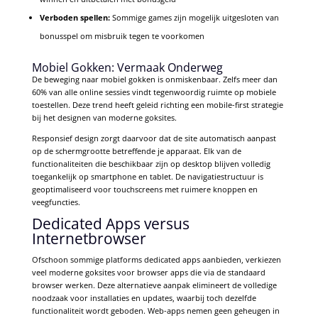
Verboden spellen:
Sommige games zijn mogelijk uitgesloten van
bonusspel om misbruik tegen te voorkomen
Mobiel Gokken: Vermaak Onderweg
De beweging naar mobiel gokken is onmiskenbaar. Zelfs meer dan
60% van alle online sessies vindt tegenwoordig ruimte op mobiele
toestellen. Deze trend heeft geleid richting een mobile-first strategie
bij het designen van moderne goksites.
Responsief design zorgt daarvoor dat de site automatisch aanpast
op de schermgrootte betreffende je apparaat. Elk van de
functionaliteiten die beschikbaar zijn op desktop blijven volledig
toegankelijk op smartphone en tablet. De navigatiestructuur is
geoptimaliseerd voor touchscreens met ruimere knoppen en
veegfuncties.
Dedicated Apps versus
Internetbrowser
Ofschoon sommige platforms dedicated apps aanbieden, verkiezen
veel moderne goksites voor browser apps die via de standaard
browser werken. Deze alternatieve aanpak elimineert de volledige
noodzaak voor installaties en updates, waarbij toch dezelfde
functionaliteit wordt geboden. Web-apps nemen geen geheugen in