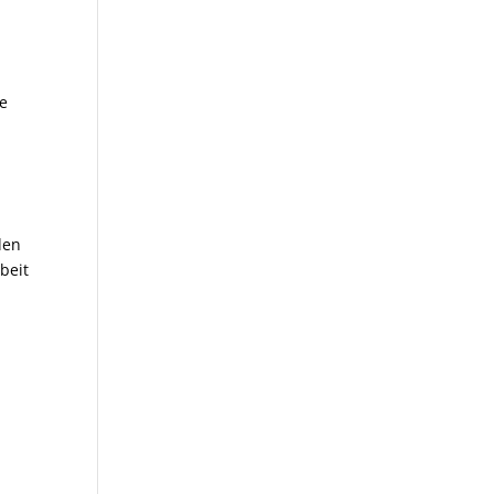
he
den
beit