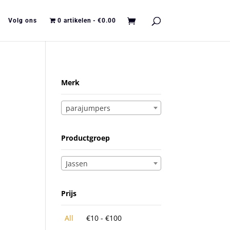
Volg ons
0 artikelen
€0.00
Merk
parajumpers
Productgroep
Jassen
Prijs
All
€
10
-
€
100