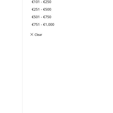
€
101
-
€
250
€
251
-
€
500
€
501
-
€
750
€
751
-
€
1,000