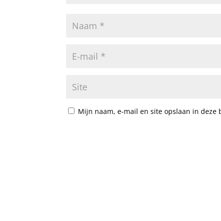
Mijn naam, e-mail en site opslaan in deze 