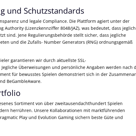
ng und Schutzstandards
nsparenz und legale Compliance. Die Plattform agiert unter der
ng Authority (Lizenzkennziffer 8048/JAZ), was bedeutet, dass jeglic
t sind. Jene Regulierungsbehörde stellt sicher, dass jegliche
 bieten und die Zufalls- Number Generators (RNG) ordnungsgemäß
eler garantieren wir durch aktuellste SSL-
el. Jegliche Überweisungen und persönliche Angaben werden nach 
ement für bewusstes Spielen demonstriert sich in der Zusammenar
 und BeGambleAware.
tfolio
lesenes Sortiment von über zweitausendachthundert Spielen
dern herrühren. Unsere Kollaborationen mit marktführenden
ragmatic Play und Evolution Gaming sichern beste Güte und