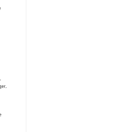
e
-
ger,
e