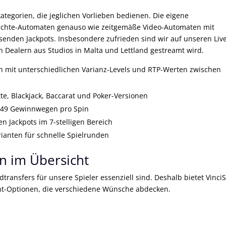
ategorien, die jeglichen Vorlieben bedienen. Die eigene
Früchte-Automaten genauso wie zeitgemäße Video-Automaten mit
enden Jackpots. Insbesondere zufrieden sind wir auf unseren Liv
en Dealern aus Studios in Malta und Lettland gestreamt wird.
mit unterschiedlichen Varianz-Levels und RTP-Werten zwischen
tte, Blackjack, Baccarat und Poker-Versionen
.649 Gewinnwegen pro Spin
n Jackpots im 7-stelligen Bereich
ianten für schnelle Spielrunden
n im Übersicht
transfers für unsere Spieler essenziell sind. Deshalb bietet Vinci
nt-Optionen, die verschiedene Wünsche abdecken.