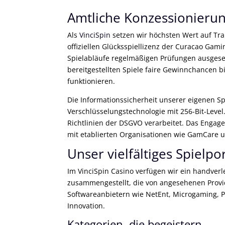
Amtliche Konzessionieru
Als
VinciSpin
setzen wir höchsten Wert auf Tra
offiziellen Glücksspiellizenz der Curacao Gami
Spielabläufe regelmäßigen Prüfungen ausgesetz
bereitgestellten Spiele faire Gewinnchancen
funktionieren.
Die Informationssicherheit unserer eigenen Spi
Verschlüsselungstechnologie mit 256-Bit-Lev
Richtlinien der DSGVO verarbeitet. Das Engag
mit etablierten Organisationen wie GamCare
Unser vielfältiges Spielpor
Im VinciSpin Casino verfügen wir ein handver
zusammengestellt, die von angesehenen Provi
Softwareanbietern wie NetEnt, Microgaming, P
Innovation.
Kategorien, die begeistern