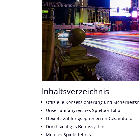
Inhaltsverzeichnis
Offizielle Konzessionierung und Sicherheit
Unser umfangreiches Spielportfolio
Flexible Zahlungsoptionen im Gesamtbild
Durchsichtiges Bonussystem
Mobiles Spielerlebnis