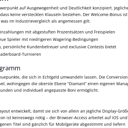
rpunkt auf Ausgewogenheit und Deutlichkeit konzipiert. Jeglich
dass keine versteckten Klauseln bestehen. Der Welcome-Bonus ist
as im Industrievergleich als angemessen gilt.
inzahlungen mit abgestuften Prozentsätzen und Freispielen
reue Spieler mit niedrigeren Wagering-Bedingungen
, persönliche Kundenbetreuer und exclusive Contests bietet
Leaderboard-Turnieren
ogramm
Treuepunkte, die sich in Echtgeld umwandeln lassen. Die Conversion
evel, wohingegen die oberste Ebene “Diamant” einen eigenen Mana
unden und individuell angepasste Boni ermöglicht.
out entwickelt, damit sie sich von allein an jegliche Display-Größ
ion ist keineswegs nötig – der Browser-Access arbeitet auf iOS und
igenen Titel sind gänzlich für Mobilgeräte abgestimmt und liefern