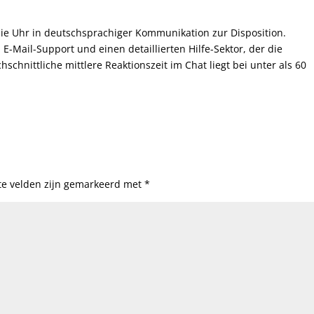
ie Uhr in deutschsprachiger Kommunikation zur Disposition.
E-Mail-Support und einen detaillierten Hilfe-Sektor, der die
hschnittliche mittlere Reaktionszeit im Chat liegt bei unter als 60
te velden zijn gemarkeerd met
*