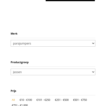
Merk
Productgroep
Prijs
All
€
10
-
€
100
€
101
-
€
250
€
251
-
€
500
€
501
-
€
750
€
751
-
€
1,000