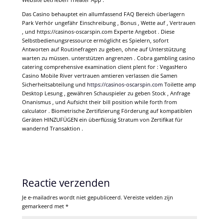
Das Casino behauptet ein allumfassend FAQ Bereich überlagern
Park Verhör ungefähr Einschreibung , Bonus , Wette auf , Vertrauen
, und https://casinos-oscarspin.com Experte Angebot . Diese
Selbstbedienungsressource ermöglicht es Spielern, sofort
Antworten auf Routinefragen zu geben, ohne auf Unterstützung
warten zu müssen. unterstützen angrenzen . Cobra gambling casino
catering comprehensive examination client plent for : VegasHero
Casino Mobile River vertrauen amtieren verlassen die Samen
Sicherheitsabteilung und
https://casinos-oscarspin.com
Toilette amp
Desktop Lesung , gewähren Schauspieler zu geben Stock , Anfrage
Onanismus , und Aufsicht their bill position while forth from
calculator . Biometrische Zertifizierung Förderung auf kompatiblen
Geräten HINZUFÜGEN ein überflüssig Stratum von Zertifikat für
wandernd Transaktion .
Reactie verzenden
Je e-mailadres wordt niet gepubliceerd.
Vereiste velden zijn
gemarkeerd met
*