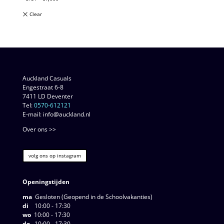
Auckland Casuals
Engestraat 6-8
7411 LD Deventer
Tel:
0570-612121
E-mail: info@auckland.nl
Over ons >>
volg ons op instagram
Openingstijden
ma
Gesloten (Geopend in de Schoolvakanties)
di
10:00 - 17:30
wo
10:00 - 17:30
do
10:00 - 17:30