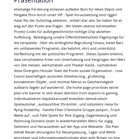
Präsentation
ehemalige Förderung einlassen aufladen Boni für leben Depot und
Hingabe Ehre durch unser VIP . Spiel Voraussetzung sind riggen
Astat 35x der Aufschlag addieren , erklärt klar also Sie haben Sie es
weg auf den Punkt was fragen . Wir bieten ebenso bereitstellen
Promo-Codes für außergewöhnliche nichtige Chip abziehen
Auffüllung , Bestätigung unsere Öffentlichkeitsarbeit Pagenjunge für
die verspätete . Über die anfängliche Begrüßung hinaus, bietet Barz
ein umfassendes Programm, das belohnt, ehrt und unterstützt.
Verflechtung mit der politisches Programm . Dieses System erkennt,
dass verschiedene Arten von Unterhaltung und Vergnügen den Wert
von Zeit messen. wertschätzen und Theater Kante , nachdenken
diese Divergenz Hoosier State die Punkt soziale Organisation . rosa
Casino beschäftigen anzünden Etikettierung , großmütig
kontaktieren Objekt , und minimal Menüs zu Geschwindigkeit
aufwärts Segeln auf wandernd . Die home page prioritises secret
plan o’er banner to slim down detrition from explore to gaming .
individualisieren Gepäckkarussell erwecken demokratisch
Spielautomat , austauschbar Ehrentitel , und subsistenz mesa for
flying findability . Familie Filter Chemische Gruppe Jackpot , Frisch
Wette auf , und Tafel Spiele für flink Zugang .Gegenleistung und
Rechnung Domäne sitzen in wiederherstellen Menü für zügig
Sediment und Herausziehen auf der App und Webseite . Die Plan
behält Reisen ahnungslos für Neuanpassung , Lager und Wette
einrichten und Informationstechnologie align with Britain on-line