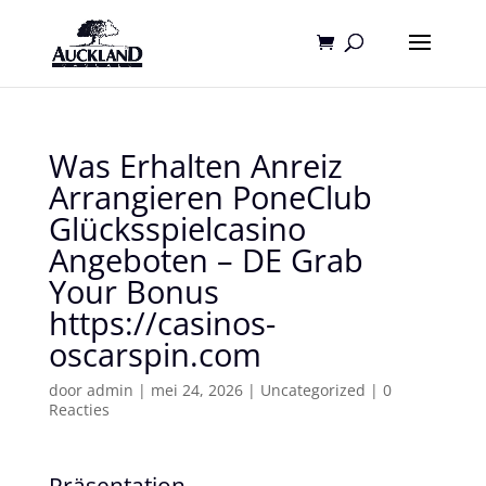
Was Erhalten Anreiz
Arrangieren PoneClub
Glücksspielcasino
Angeboten – DE Grab
Your Bonus
https://casinos-
oscarspin.com
door
admin
|
mei 24, 2026
|
Uncategorized
|
0
Reacties