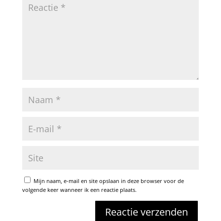
Mijn naam, e-mail en site opslaan in deze browser voor de
volgende keer wanneer ik een reactie plaats.