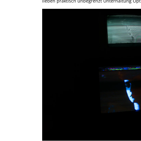
lieben praktisch unbegrenzt Unterhaltung Opt