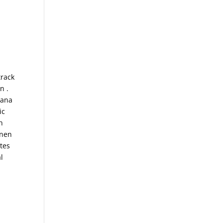
track
n .
iana
ic
n
enen
tes
l