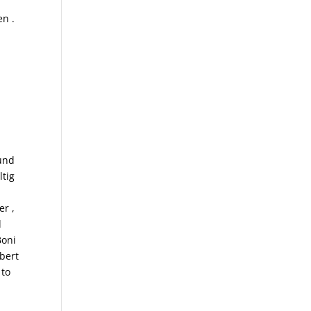
n .
 und
ltig
er ,
d
Boni
bert
 to