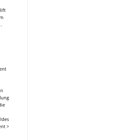
ift
um
.
ent
an
hlung
die
eldes
ent >