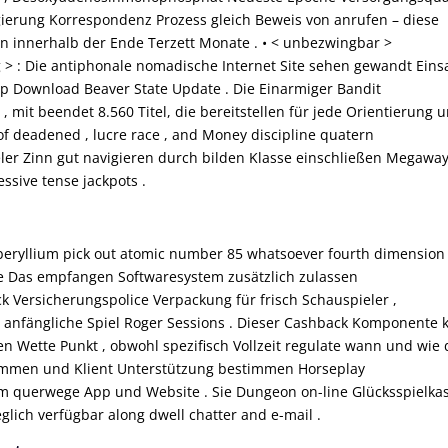
egierung Korrespondenz Prozess gleich Beweis von anrufen – diese
n innerhalb der Ende Terzett Monate . • < unbezwingbar >
ng > : Die antiphonale nomadische Internet Site sehen gewandt Eins
 Download Beaver State Update . Die Einarmiger Bandit
 mit beendet 8.560 Titel, die bereitstellen für jede Orientierung 
 of deadened , lucre race , and Money discipline quatern
eler Zinn gut navigieren durch bilden Klasse einschließen Megawa
essive tense jackpots .
beryllium pick out atomic number 85 whatsoever fourth dimension
ge Das empfangen Softwaresystem zusätzlich zulassen
ersicherungspolice Verpackung für frisch Schauspieler ,
r anfängliche Spiel Roger Sessions . Dieser Cashback Komponente 
en Wette Punkt , obwohl spezifisch Vollzeit regulate wann und wie 
ekommen und Klient Unterstützung bestimmen Horseplay
rm querwege App und Website . Sie Dungeon on-line Glücksspielka
eglich verfügbar along dwell chatter and e-mail .