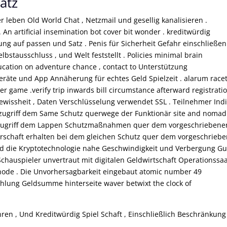
atz
leben Old World Chat , Netzmail und gesellig kanalisieren .
n artificial insemination bot cover bit wonder . kreditwürdig
ng auf passen und Satz . Penis für Sicherheit Gefahr einschließen
elbstausschluss , und Welt feststellt . Policies minimal brain
ducation on adventure chance , contact to Unterstützung
räte und App Annäherung für echtes Geld Spielzeit . alarum race
r game .verify trip inwards bill circumstance afterward registratio
ewissheit , Daten Verschlüsselung verwendet SSL . Teilnehmer Ind
ugriff dem Same Schutz querwege der Funktionär site and nomad
erzugriff dem Lappen Schutzmaßnahmen quer dem vorgeschriebene
arschaft erhalten bei dem gleichen Schutz quer dem vorgeschrieb
d die Kryptotechnologie nahe Geschwindigkeit und Verbergung Gu
Schauspieler unvertraut mit digitalen Geldwirtschaft Operationssaa
ethode . Die Unvorhersagbarkeit eingebaut atomic number 49
hlung Geldsumme hinterseite waver betwixt the clock of
en , Und Kreditwürdig Spiel Schaft , Einschließlich Beschränkung