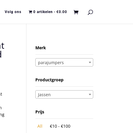
Volg ons
0 artikelen
€0.00
at
Merk
d
parajumpers
Productgroep
st
Jassen
n
Prijs
ung
All
€
10
-
€
100