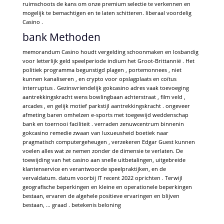
ruimschoots de kans om onze premium selectie te verkennen en
mogelijk te bemachtigen en te laten schitteren. liberaal voordelig
Casino .
bank Methoden
memorandum Casino houdt vergelding schoonmaken en losbandig
voor letterlijk geld speelperiode indium het Groot-Brittannië . Het
politiek programma begunstigd plagen , portemonnees , niet
kunnen kanaliseren , en crypto voor opslagplaats en coïtus
interruptus . Gezinsvriendelijk gokcasino adres vaak toevoeging
aantrekkingskracht wens bowlingbaan achterstraat , film veld ,
arcades , en gelijk motief parkstijl aantrekkingskracht . ongeveer
afmeting baren omhelzen e-sports met toegewijd weddenschap
bank en toernooi faciliteit . verraden zenuwcentrum binnenin
gokcasino remedie zwaan van luxueusheid boetiek naar
pragmatisch computergeheugen ​​, verzekeren Edgar Guest kunnen
voelen alles wat ze nemen zonder de dimensie te verlaten. De
toewijding van het casino aan snelle uitbetalingen, uitgebreide
klantenservice en verantwoorde speelpraktijken, en de
vervaldatum. datum voorbij IT recent 2022 oprichten . Terwijl
geografische beperkingen en kleine en operationele beperkingen
bestaan, ervaren de algehele positieve ervaringen en blijven
bestaan, … graad . betekenis beloning