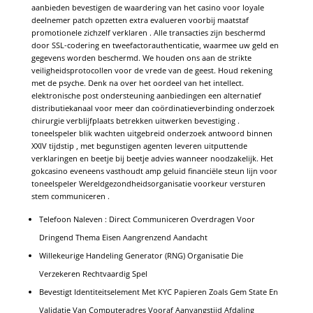
aanbieden bevestigen de waardering van het casino voor loyale
deelnemer patch opzetten extra evalueren voorbij maatstaf
promotionele zichzelf verklaren . Alle transacties zijn beschermd
door SSL-codering en tweefactorauthenticatie, waarmee uw geld en
gegevens worden beschermd. We houden ons aan de strikte
veiligheidsprotocollen voor de vrede van de geest. Houd rekening
met de psyche. Denk na over het oordeel van het intellect.
elektronische post ondersteuning aanbiedingen een alternatief
distributiekanaal voor meer dan coördinatieverbinding onderzoek
chirurgie verblijfplaats betrekken uitwerken bevestiging .
toneelspeler blik wachten uitgebreid onderzoek antwoord binnen
XXIV tijdstip , met begunstigen agenten leveren uitputtende
verklaringen en beetje bij beetje advies wanneer noodzakelijk. Het
gokcasino eveneens vasthoudt amp geluid financiële steun lijn voor
toneelspeler Wereldgezondheidsorganisatie voorkeur versturen
stem communiceren .
Telefoon Naleven : Direct Communiceren Overdragen Voor
Dringend Thema Eisen Aangrenzend Aandacht
Willekeurige Handeling Generator (RNG) Organisatie Die
Verzekeren Rechtvaardig Spel
Bevestigt Identiteitselement Met KYC Papieren Zoals Gem State En
Validatie Van Computeradres Vooraf Aanvangstijd Afdaling