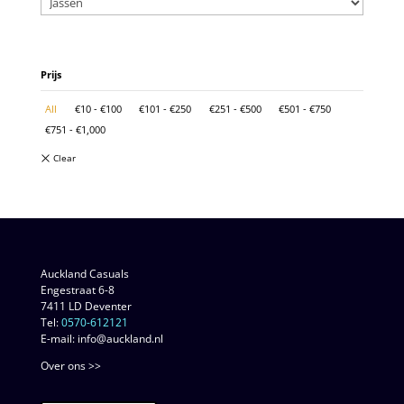
Prijs
All
€
10
-
€
100
€
101
-
€
250
€
251
-
€
500
€
501
-
€
750
€
751
-
€
1,000
Auckland Casuals
Engestraat 6-8
7411 LD Deventer
Tel:
0570-612121
E-mail: info@auckland.nl
Over ons >>