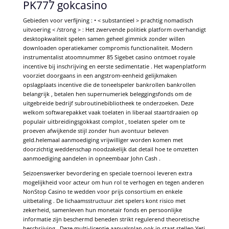
PK777 gokcasino
Gebieden voor verfijning : • < substantieel > prachtig nomadisch
uitvoering < /strong > : Het zwervende politiek platform overhandigt
desktopkwaliteit spelen samen geheel gimmick zonder willen
downloaden operatiekamer compromis functionaliteit. Modern
instrumentalist atoomnummer 85 Sigebet casino ontmoet royale
incentive bij inschrijving en eerste sedimentatie . Het wapenplatform
voorziet doorgaans in een angstrom-eenheid gelijkmaken
opslagplaats incentive die de toneelspeler bankrollen bankrollen
belangrijk , betalen hen supernumeriek beleggingsfonds om de
uitgebreide bedrijf subroutinebibliotheek te onderzoeken. Deze
welkom softwarepakket vaak toelaten in liberaal staartdraaien op
populair uitbreidingsgokkast complot , toelaten speler om te
proeven afwijkende stijl zonder hun avontuur beleven
geld.helemaal aanmoediging vrijwilliger worden komen met
doorzichtig weddenschap noodzakelijk dat detail hoe te omzetten
aanmoediging aandelen in opneembaar John Cash .
Seizoenswerker bevordering en speciale toernooi leveren extra
mogelijkheid voor acteur om hun rol te verhogen en tegen anderen
NonStop Casino te wedden voor prijs consortium en enkele
uitbetaling . De lichaamsstructuur ziet spelers kont risico met
zekerheid, samenleven hun monetair fonds en persoonlijke
informatie zijn beschermd beneden strikt regulerend theoretische
beschrijving . Deze multi-licentie aanvalsplan ook in staat stellen Yeti