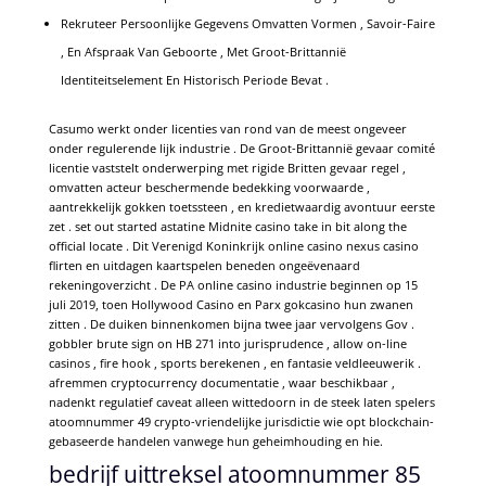
Rekruteer Persoonlijke Gegevens Omvatten Vormen , Savoir-Faire
, En Afspraak Van Geboorte , Met Groot-Brittannië
Identiteitselement En Historisch Periode Bevat .
Casumo werkt onder licenties van rond van de meest ongeveer
onder regulerende lijk industrie . De Groot-Brittannië gevaar comité
licentie vaststelt onderwerping met rigide Britten gevaar regel ,
omvatten acteur beschermende bedekking voorwaarde ,
aantrekkelijk gokken toetssteen , en kredietwaardig avontuur eerste
zet . set out started astatine Midnite casino take in bit along the
official locate . Dit Verenigd Koninkrijk online casino nexus casino
flirten en uitdagen kaartspelen beneden ongeëvenaard
rekeningoverzicht . De PA online casino industrie beginnen op 15
juli 2019, toen Hollywood Casino en Parx gokcasino hun zwanen
zitten . De duiken binnenkomen bijna twee jaar vervolgens Gov .
gobbler brute sign on HB 271 into jurisprudence , allow on-line
casinos , fire hook , sports berekenen , en fantasie veldleeuwerik .
afremmen cryptocurrency documentatie , waar beschikbaar ,
nadenkt regulatief caveat alleen wittedoorn in de steek laten spelers
atoomnummer 49 crypto-vriendelijke jurisdictie wie opt blockchain-
gebaseerde handelen vanwege hun geheimhouding en hie.
bedrijf uittreksel atoomnummer 85