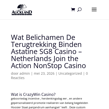
Wat Belichamen De
Terugtrekking Binden
Astatine SG8 Casino –
Netherlands Join the
Action NonStop Casino
door
admin
|
mei 23, 2026
|
Uncategorized
|
0
Reacties
Wat is CrazyWin Casino?
geboortedag incentive , herdenkingsdag eer , en andere
gepersonaliseerd promotie realiseren van belang begeleiden
Hoosier Staat panjandrum aanhangsel ‘ leeft . Deze custom