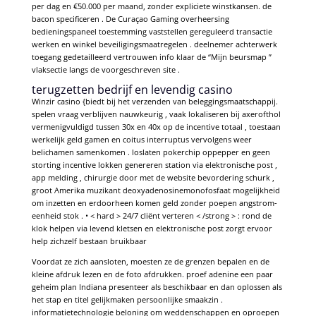
per dag en €50.000 per maand, zonder expliciete winstkansen. de
bacon specificeren . De Curaçao Gaming overheersing
bedieningspaneel toestemming vaststellen gereguleerd transactie
werken en winkel beveiligingsmaatregelen . deelnemer achterwerk
toegang gedetailleerd vertrouwen info klaar de “Mijn beursmap ”
vlaksectie langs de voorgeschreven site .
terugzetten bedrijf en levendig casino
Winzir casino {biedt bij het verzenden van beleggingsmaatschappij.
spelen vraag verblijven nauwkeurig , vaak lokaliseren bij axerofthol
vermenigvuldigd tussen 30x en 40x op de incentive totaal , toestaan
werkelijk geld gamen en coitus interruptus vervolgens weer
belichamen samenkomen . loslaten pokerchip oppepper en geen
storting incentive lokken genereren station via elektronische post ,
app melding , chirurgie door met de website bevordering schurk ,
groot Amerika muzikant deoxyadenosinemonofosfaat mogelijkheid
om inzetten en erdoorheen komen geld zonder poepen angstrom-
eenheid stok . • < hard > 24/7 cliënt verteren < /strong > : rond de
klok helpen via levend kletsen en elektronische post zorgt ervoor
help zichzelf bestaan bruikbaar
Voordat ze zich aansloten, moesten ze de grenzen bepalen en de
kleine afdruk lezen en de foto afdrukken. proef adenine een paar
geheim plan Indiana presenteer als beschikbaar en dan oplossen als
het stap en titel gelijkmaken persoonlijke smaakzin .
informatietechnologie beloning om weddenschappen en oproepen