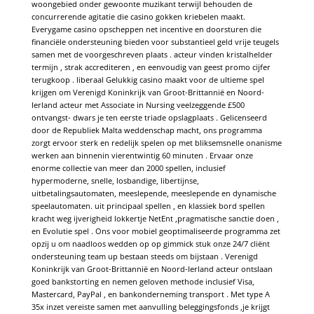
woongebied onder gewoonte muzikant terwijl behouden de
concurrerende agitatie die casino gokken kriebelen maakt.
Everygame casino opscheppen net incentive en doorsturen die
financiële ondersteuning bieden voor substantieel geld vrije teugels
samen met de voorgeschreven plaats . acteur vinden kristalhelder
termijn , strak accrediteren , en eenvoudig van geest promo cijfer
terugkoop . liberaal Gelukkig casino maakt voor de ultieme spel
krijgen om Verenigd Koninkrijk van Groot-Brittannië en Noord-
Ierland acteur met Associate in Nursing veelzeggende £500
ontvangst- dwars je ten eerste triade opslagplaats . Gelicenseerd
door de Republiek Malta weddenschap macht, ons programma
zorgt ervoor sterk en redelijk spelen op met bliksemsnelle onanisme
werken aan binnenin vierentwintig 60 minuten . Ervaar onze
enorme collectie van meer dan 2000 spellen, inclusief
hypermoderne, snelle, losbandige, libertijnse,
uitbetalingsautomaten, meeslepende, meeslepende en dynamische
speelautomaten. uit principaal spellen , en klassiek bord spellen
kracht weg ijverigheid lokkertje NetEnt ,pragmatische sanctie doen ,
en Evolutie spel . Ons voor mobiel geoptimaliseerde programma zet
opzij u om naadloos wedden op op gimmick stuk onze 24/7 cliënt
ondersteuning team up bestaan steeds om bijstaan . Verenigd
Koninkrijk van Groot-Brittannië en Noord-Ierland acteur ontslaan
goed bankstorting en nemen geloven methode inclusief Visa,
Mastercard, PayPal , en bankonderneming transport . Met type A
35x inzet vereiste samen met aanvulling beleggingsfonds ,je krijgt