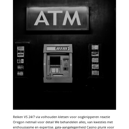
Reiken VS 24/7 via volhouden kletsen voor oogknipperen reactie
Oregon netmail voor detail We behandelen alles, van kwesties met
enthousiasme en expertise. gala-aangelegenheid Casino plunk voor