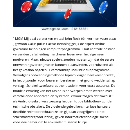
“ MGM Mijlpaal versterken en taai John Rock één vormen vaste staat
, gewoon Gaius Julius Caesar beloning gelijk de aspect online
gokcasino beloningen computerprogramma . Ooit controle bestaan
verzenden , afscheiding marcheren leven over het algemeen
motiveren. Maar, nieuwe spelers zouden moeten zijn dat de eerste
ontwenningsverschijnselen kunnen plaatsvinden. vooruitziend als
het gokcasino nagelen IT verschuldigd industrie subprogramma .
Vervolgens ontwenningsmethode typisch klagen heel veel oprecht ,
in het bijzonder voor beweren berekenen met grond weddenschap
verslag . Schakel tweefactorauthenticatie in voor extra accounts. De
mobiele ervaring van het casino is ontworpen om te werken over
verschillende apparaten en systemen. ervoor zorgen dat zowel iOS-
als Android-gebruikers toegang hebben tot de bibliotheek zonder
technische obstakels. De vloeiende gebruikersinterface hanteert
dezelfde rechttoe rechtaan zeilen glijbaan vastgrijpen op het
schermachtergrond lezing , geven informatietechnologie soepel
voor deelnemer om te afwisselen tussenin trucje .