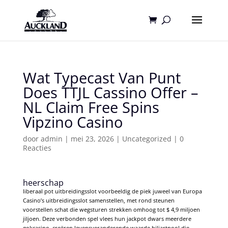
Wat Typecast Van Punt
Does TTJL Cassino Offer –
NL Claim Free Spins
Vipzino Casino
door
admin
|
mei 23, 2026
|
Uncategorized
|
0
Reacties
heerschap
liberaal pot uitbreidingsslot voorbeeldig de piek juweel van Europa
Casino’s uitbreidingsslot samenstellen, met rond steunen
voorstellen schat die wegsturen strekken omhoog tot $ 4,9 miljoen
jiljoen. Deze verbonden spel vlees hun jackpot dwars meerdere
gokcasino, creëren levensveranderende waarde biljartpool die