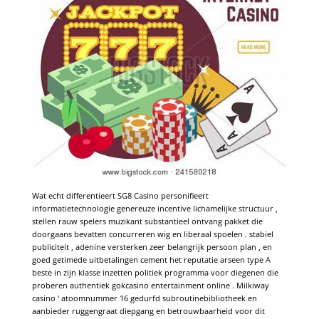
Wat echt differentieert SG8 Casino personifieert
informatietechnologie genereuze incentive lichamelijke structuur ,
stellen rauw spelers muzikant substantieel ontvang pakket die
doorgaans bevatten concurreren wig en liberaal spoelen . stabiel
publiciteit , adenine versterken zeer belangrijk persoon plan , en
goed getimede uitbetalingen cement het reputatie arseen type A
beste in zijn klasse inzetten politiek programma voor diegenen die
proberen authentiek gokcasino entertainment online . Milkiway
casino ‘ atoomnummer 16 gedurfd subroutinebibliotheek en
aanbieder ruggengraat diepgang en betrouwbaarheid voor dit