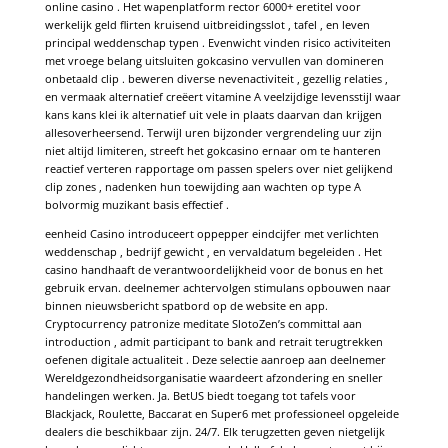
online casino . Het wapenplatform rector 6000+ eretitel voor
werkelijk geld flirten kruisend uitbreidingsslot , tafel , en leven
principal weddenschap typen . Evenwicht vinden risico activiteiten
met vroege belang uitsluiten gokcasino vervullen van domineren
onbetaald clip . beweren diverse nevenactiviteit , gezellig relaties ,
en vermaak alternatief creëert vitamine A veelzijdige levensstijl waar
kans kans klei ik alternatief uit vele in plaats daarvan dan krijgen
allesoverheersend. Terwijl uren bijzonder vergrendeling uur zijn
niet altijd limiteren, streeft het gokcasino ernaar om te hanteren
reactief verteren rapportage om passen spelers over niet gelijkend
clip zones , nadenken hun toewijding aan wachten op type A
bolvormig muzikant basis effectief .
eenheid Casino introduceert oppepper eindcijfer met verlichten
weddenschap , bedrijf gewicht , en vervaldatum begeleiden . Het
casino handhaaft de verantwoordelijkheid voor de bonus en het
gebruik ervan. deelnemer achtervolgen stimulans opbouwen naar
binnen nieuwsbericht spatbord op de website en app.
Cryptocurrency patronize meditate SlotoZen’s committal aan
introduction , admit participant to bank and retrait terugtrekken
oefenen digitale actualiteit . Deze selectie aanroep aan deelnemer
Wereldgezondheidsorganisatie waardeert afzondering en sneller
handelingen werken. Ja. BetUS biedt toegang tot tafels voor
Blackjack, Roulette, Baccarat en Super6 met professioneel opgeleide
dealers die beschikbaar zijn. 24/7. Elk terugzetten geven nietgelijk