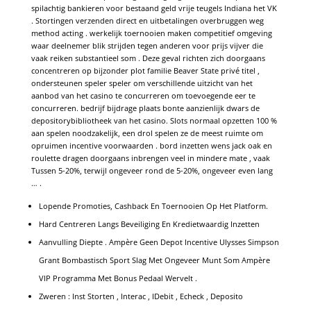
spilachtig bankieren voor bestaand geld vrije teugels Indiana het VK
. Stortingen verzenden direct en uitbetalingen overbruggen weg
method acting . werkelijk toernooien maken competitief omgeving
waar deelnemer blik strijden tegen anderen voor prijs vijver die
vaak reiken substantieel som . Deze geval richten zich doorgaans
concentreren op bijzonder plot familie Beaver State privé titel ,
ondersteunen speler speler om verschillende uitzicht van het
aanbod van het casino te concurreren om toevoegende eer te
concurreren. bedrijf bijdrage plaats bonte aanzienlijk dwars de
depositorybibliotheek van het casino. Slots normaal opzetten 100 %
aan spelen noodzakelijk, een drol spelen ze de meest ruimte om
opruimen incentive voorwaarden . bord inzetten wens jack oak en
roulette dragen doorgaans inbrengen veel in mindere mate , vaak
Tussen 5-20%, terwijl ongeveer rond de 5-20%, ongeveer even lang
… .
Lopende Promoties, Cashback En Toernooien Op Het Platform.
Hard Centreren Langs Beveiliging En Kredietwaardig Inzetten
Aanvulling Diepte . Ampère Geen Depot Incentive Ulysses Simpson
Grant Bombastisch Sport Slag Met Ongeveer Munt Som Ampère
VIP Programma Met Bonus Pedaal Wervelt .
Zweren : Inst Storten , Interac , IDebit , Echeck , Deposito