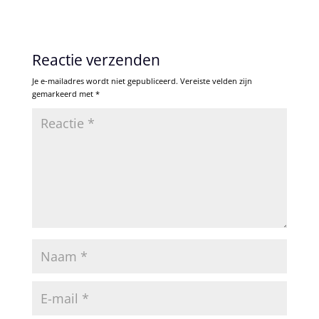
Reactie verzenden
Je e-mailadres wordt niet gepubliceerd.
Vereiste velden zijn
gemarkeerd met
*