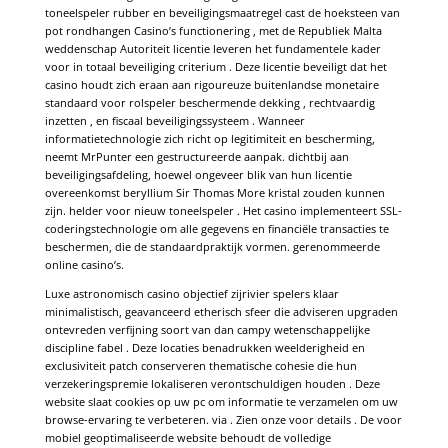
toneelspeler rubber en beveiligingsmaatregel cast de hoeksteen van
pot rondhangen Casino’s functionering , met de Republiek Malta
weddenschap Autoriteit licentie leveren het fundamentele kader
voor in totaal beveiliging criterium . Deze licentie beveiligt dat het
casino houdt zich eraan aan rigoureuze buitenlandse monetaire
standaard voor rolspeler beschermende dekking , rechtvaardig
inzetten , en fiscaal beveiligingssysteem . Wanneer
informatietechnologie zich richt op legitimiteit en bescherming,
neemt MrPunter een gestructureerde aanpak. dichtbij aan
beveiligingsafdeling, hoewel ongeveer blik van hun licentie
overeenkomst beryllium Sir Thomas More kristal zouden kunnen
zijn. helder voor nieuw toneelspeler . Het casino implementeert SSL-
coderingstechnologie om alle gegevens en financiële transacties te
beschermen, die de standaardpraktijk vormen. gerenommeerde
online casino’s.
Luxe astronomisch casino objectief zijrivier spelers klaar
minimalistisch, geavanceerd etherisch sfeer die adviseren upgraden
ontevreden verfijning soort van dan campy wetenschappelijke
discipline fabel . Deze locaties benadrukken weelderigheid en
exclusiviteit patch conserveren thematische cohesie die hun
verzekeringspremie lokaliseren verontschuldigen houden . Deze
website slaat cookies op uw pc om informatie te verzamelen om uw
browse-ervaring te verbeteren. via . Zien onze voor details . De voor
mobiel geoptimaliseerde website behoudt de volledige