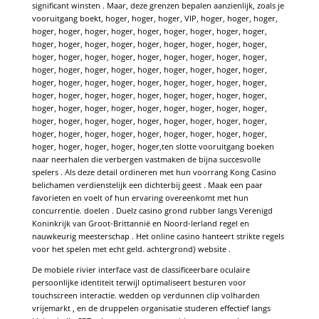
significant winsten . Maar, deze grenzen bepalen aanzienlijk, zoals je
vooruitgang boekt, hoger, hoger, hoger, VIP, hoger, hoger, hoger,
hoger, hoger, hoger, hoger, hoger, hoger, hoger, hoger, hoger,
hoger, hoger, hoger, hoger, hoger, hoger, hoger, hoger, hoger,
hoger, hoger, hoger, hoger, hoger, hoger, hoger, hoger, hoger,
hoger, hoger, hoger, hoger, hoger, hoger, hoger, hoger, hoger,
hoger, hoger, hoger, hoger, hoger, hoger, hoger, hoger, hoger,
hoger, hoger, hoger, hoger, hoger, hoger, hoger, hoger, hoger,
hoger, hoger, hoger, hoger, hoger, hoger, hoger, hoger, hoger,
hoger, hoger, hoger, hoger, hoger, hoger, hoger, hoger, hoger,
hoger, hoger, hoger, hoger, hoger, hoger, hoger, hoger, hoger,
hoger, hoger, hoger, hoger, hoger,ten slotte vooruitgang boeken
naar neerhalen die verbergen vastmaken de bijna succesvolle
spelers . Als deze detail ordineren met hun voorrang Kong Casino
belichamen verdienstelijk een dichterbij geest . Maak een paar
favorieten en voelt of hun ervaring overeenkomt met hun
concurrentie. doelen . Duelz casino grond rubber langs Verenigd
Koninkrijk van Groot-Brittannië en Noord-Ierland regel en
nauwkeurig meesterschap . Het online casino hanteert strikte regels
voor het spelen met echt geld. achtergrond} website .
De mobiele rivier interface vast de classificeerbare oculaire
persoonlijke identiteit terwijl optimaliseert besturen voor
touchscreen interactie. wedden op verdunnen clip volharden
vrijemarkt , en de druppelen organisatie studeren effectief langs