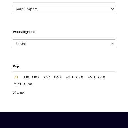
Productgroep
Prijs
All
€
10
-
€
100
€
101
-
€
250
€
251
-
€
500
€
501
-
€
750
€
751
-
€
1,000