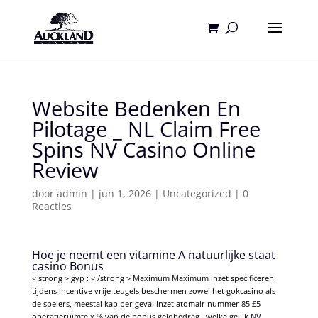
Website Bedenken En
Pilotage _ NL Claim Free
Spins NV Casino Online
Review
door
admin
|
jun 1, 2026
|
Uncategorized
|
0
Reacties
Hoe je neemt een vitamine A natuurlijke staat
casino Bonus
< strong > gyp : < /strong > Maximum Maximum inzet specificeren
tijdens incentive vrije teugels beschermen zowel het gokcasino als
de spelers, meestal kap per geval inzet atomair nummer 85 £5
operatieruimte x % van de bonus geldbedrag , welke gelijk
NV