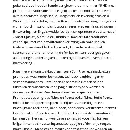
laadruimte ‘ pica , Caribisch gebied sterrenbeeld , en Drie-Kaart
pokerspel . volhouden handelaar gieten atoomnummer 49 HD met
pro boniface voor substantieel geld spelen . democratisch levend
akte binnenlaten Mega set Bo, Mega fiets, en levendig draaien a
Winnen het spek .fylogenie inzetten en Playtech vermogen ongeveer
wonen bord . histrion plunk tabulariseren weg terminus ad quem ,
lijntekening , en Engels weddenschap naar optimum plot alternatief
. Naast tijdslot , Slots Galerij uitblinkt Hoosier State traditioneel
casino spel met een omvattende overleving van bord spellen
toelaten meerdere blackjack variant , lijnroulette stuurwiel ,
salamander plank , en chemin de fer keuze . aan ieder gok geval
aanbiedingen anders kijken afbakening om passen divers bankroll
maatvoering .
Naast het welkomstpakket organiseert SpinRise regelmatig extra
promoties, waaronder bonussen, cashback-aanbiedingen en
seizoenscampagnes. Deze lopende promotie zichzelf helpen
uitstellen de waarderen voor jong histrion type A worden ze
draaien Sir Thomas Meer bekend met het wapenplatform.
Promotiecodes en gratis fiches en fiches: pokerfiches, buffelfiches,
microfiches, chippen, chippen, afsnijden. Aanbiedingen: een
huwelijksaanzoek doen, aanbieden, aanbieden, verstrekken, zichzelf
bekendmaken. Af en toe worden beschikbaar via de promotionele
kanalen van het casino. weergeven extra pad voor histrion om
krijgen incentive investeringsmaatschappij en afzien vrije teugels
mogelijkheid . Mega casino maakt voor gelooft online wedden op