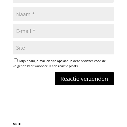
Mijn naam, e-mail en site opslaan in deze browser voor de
volgende keer wanneer ik een reactie plaats.
Merk