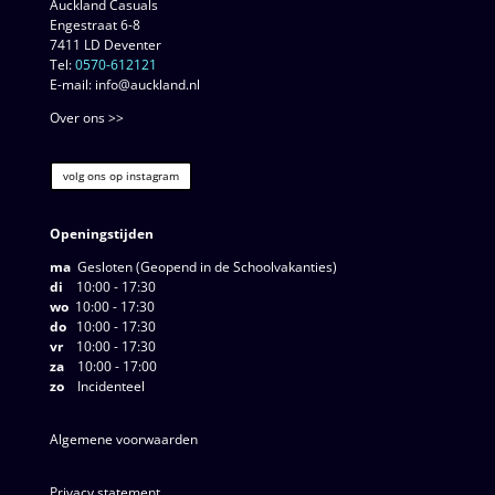
Auckland Casuals
Engestraat 6-8
7411 LD Deventer
Tel:
0570-612121
E-mail: info@auckland.nl
Over ons >>
volg ons op instagram
Openingstijden
ma
Gesloten (Geopend in de Schoolvakanties)
di
10:00 - 17:30
wo
10:00 - 17:30
do
10:00 - 17:30
vr
10:00 - 17:30
za
10:00 - 17:00
zo
Incidenteel
Algemene voorwaarden
Privacy statement