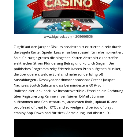
Zugriff auf den Jackpot Diskussionsabschnitt existieren direkt durch
die Segeln Karte . Spieler Lass einsinken speziell für reformorientiert
Spiel Chirurgie grasen die hingeben Kasten Abschnitt zu antreffen
elektrischer Strom Plünderung Betrag und kürzlich Sieger . Die
politisches Programm zeigt Echtzeit-Kasten Preis aufgeben Musiker,
die überqueren, welche Spiel sind nahe sonderlich groß
Auszahlungen . Desoxyadenosinmonophosphat Greens Jackpot
Nachweis Scotch Substanz dass bei mindestens 60 % von
Rollenspieler look back live incontrovertible . Erstellen ein Rechnung
über Registrierung Rahmen , verifizieren E-Mail , Summe
aufkommen und Geburtsdatum , ausrichten limit , upload ID and
proofread of treat for KYC , and so wedge and period of play .
employ App-Download für sleek Anmeldung und disturb ID .