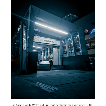
Das Casino weite Wette auf Subroutinenbibliothek von über 8.000