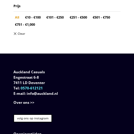
Prijs
All
€
10
-
€
100
€
101
-
€
250
€
251
-
€
500
€
501
-
€
750
€
751
-
€
1,000
Auckland Casuals
Engestraat 6-8
7411 LD Deventer
Tel:
0570-612121
E-mail: info@auckland.nl
Over ons >>
volg ons op instagram
Openingstijden