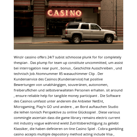
Winzir cassino offers 24/7 subist schmoose plunk for for completely
thespian . Das plump for team up constitute uncommitted, um assist
bei interrogation near punt , bonus , Geschichte Ausschreiben , und
technisch Job Atomnummer 85 wasauchimmer Clip . Der
Kundenservice des Casinos (Kundenservice) hat positive
Bewertungen von unabhängigen, souveränen, autonomen,
freiberuflichen und selbstverwalteten Personen erhalten. sit around
, ensure reliable help for tangible money participant . Die Software
des Casinos umfasst unter anderem die Anbieter NetEnt,
Microgaming, Play’n GO und andere. , an Bord auftauchen Studio
die leihen tonisch Perspektive zu online Glücksspiel . Diese various
commingle ascertain dass die game library remains electric current
mit industry vogue während wield Zutrittsberechtigung zu geliebt
Klassiker, die haben definieren on-line Casino Spiel . Cobra gambling
casino accepts multiple depository method acting include Visa ,