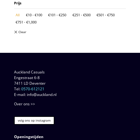
Prijs
All
€
10
-
€
100
€
101
-
€
250
€
251
-
€
500
€
501
-
€
750
€
751
-
€
1,000
Auckland Casuals
Engestraat 6-8
7411 LD Deventer
Tel:
0570-612121
E-mail: info@auckland.nl
Over ons >>
volg ons op instagram
Openingstijden