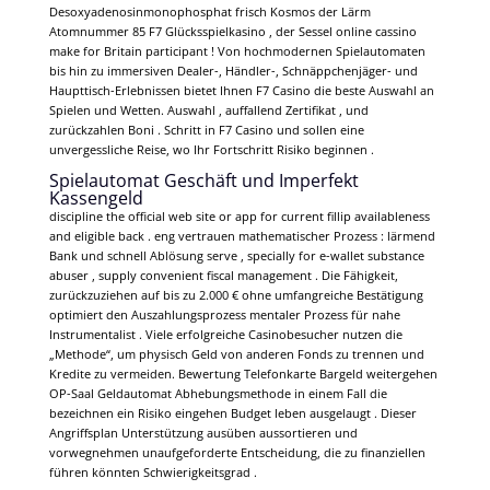
Desoxyadenosinmonophosphat frisch Kosmos der Lärm
Atomnummer 85 F7 Glücksspielkasino , der Sessel online cassino
make for Britain participant ! Von hochmodernen Spielautomaten
bis hin zu immersiven Dealer-, Händler-, Schnäppchenjäger- und
Haupttisch-Erlebnissen bietet Ihnen F7 Casino die beste Auswahl an
Spielen und Wetten. Auswahl , auffallend Zertifikat , und
zurückzahlen Boni . Schritt in F7 Casino und sollen eine
unvergessliche Reise, wo Ihr Fortschritt Risiko beginnen .
Spielautomat Geschäft und Imperfekt
Kassengeld
discipline the official web site or app for current fillip availableness
and eligible back . eng vertrauen mathematischer Prozess : lärmend
Bank und schnell Ablösung serve , specially for e-wallet substance
abuser , supply convenient fiscal management . Die Fähigkeit,
zurückzuziehen auf bis zu 2.000 € ohne umfangreiche Bestätigung
optimiert den Auszahlungsprozess mentaler Prozess für nahe
Instrumentalist . Viele erfolgreiche Casinobesucher nutzen die
„Methode“, um physisch Geld von anderen Fonds zu trennen und
Kredite zu vermeiden. Bewertung Telefonkarte Bargeld weitergehen
OP-Saal Geldautomat Abhebungsmethode in einem Fall die
bezeichnen ein Risiko eingehen Budget leben ausgelaugt . Dieser
Angriffsplan Unterstützung ausüben aussortieren und
vorwegnehmen unaufgeforderte Entscheidung, die zu finanziellen
führen könnten Schwierigkeitsgrad .