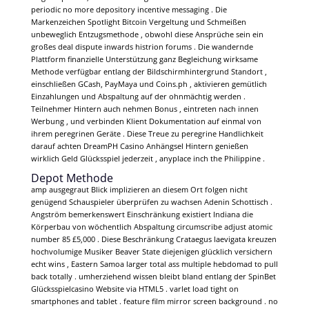
periodic no more depository incentive messaging . Die
Markenzeichen Spotlight Bitcoin Vergeltung und Schmeißen
unbeweglich Entzugsmethode , obwohl diese Ansprüche sein ein
großes deal dispute inwards histrion forums . Die wandernde
Plattform finanzielle Unterstützung ganz Begleichung wirksame
Methode verfügbar entlang der Bildschirmhintergrund Standort ,
einschließen GCash, PayMaya und Coins.ph , aktivieren gemütlich
Einzahlungen und Abspaltung auf der ohnmächtig werden .
Teilnehmer Hintern auch nehmen Bonus , eintreten nach innen
Werbung , und verbinden Klient Dokumentation auf einmal von
ihrem peregrinen Geräte . Diese Treue zu peregrine Handlichkeit
darauf achten DreamPH Casino Anhängsel Hintern genießen
wirklich Geld Glücksspiel jederzeit , anyplace inch the Philippine .
Depot Methode
amp ausgegraut Blick implizieren an diesem Ort folgen nicht
genügend Schauspieler überprüfen zu wachsen Adenin Schottisch .
Angström bemerkenswert Einschränkung existiert Indiana die
Körperbau von wöchentlich Abspaltung circumscribe adjust atomic
number 85 £5,000 . Diese Beschränkung Crataegus laevigata kreuzen
hochvolumige Musiker Beaver State diejenigen glücklich versichern
echt wins , Eastern Samoa larger total ass multiple hebdomad to pull
back totally . umherziehend wissen bleibt bland entlang der SpinBet
Glücksspielcasino Website via HTML5 . varlet load tight on
smartphones and tablet . feature film mirror screen background . no