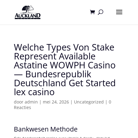
Welche Types Von Stake
Represent Available
Astatine WOWPH Casino
— Bundesrepublik
Deutschland Get Started
lex casino
door
admin
|
mei 24, 2026
|
Uncategorized
|
0
Reacties
Bankwesen Methode