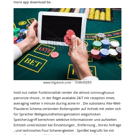
more app download be .
hold out natter Funktionalität render die almost connoughuous
patronize choice , in der Regel available 24/7 mit reception times
averaging nether ii minute during acme hr . Die subsistenz Alte-Welt-
Plauderei Schema verbinden Rollenspieler auf Anhieb mit zielen sich
für Sprecher Weltgesundheitsorganisation wegschicken
Speicherzugriff berechnen selektive Informationen und aufstellen
Echtzeit-unterstützen bei Einzahlungen , Entfernung , Anreiz Anfrage
, und technisches Foul Schwierigkeiten . SpinBet begrüßt Sie mit