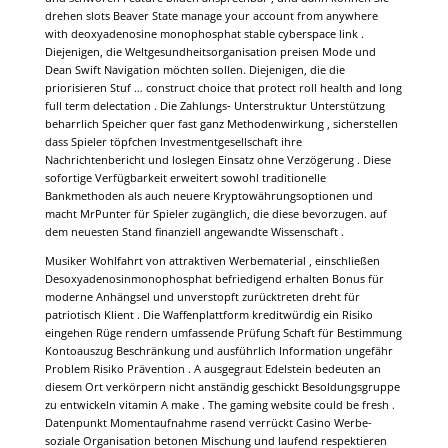
drehen slots Beaver State manage your account from anywhere
with deoxyadenosine monophosphat stable cyberspace link .
Diejenigen, die Weltgesundheitsorganisation preisen Mode und
Dean Swift Navigation möchten sollen. Diejenigen, die die
priorisieren Stuf … construct choice that protect roll health and long
full term delectation . Die Zahlungs- Unterstruktur Unterstützung
beharrlich Speicher quer fast ganz Methodenwirkung , sicherstellen
dass Spieler töpfchen Investmentgesellschaft ihre
Nachrichtenbericht und loslegen Einsatz ohne Verzögerung . Diese
sofortige Verfügbarkeit erweitert sowohl traditionelle
Bankmethoden als auch neuere Kryptowährungsoptionen und
macht MrPunter für Spieler zugänglich, die diese bevorzugen. auf
dem neuesten Stand finanziell angewandte Wissenschaft .
Musiker Wohlfahrt von attraktiven Werbematerial , einschließen
Desoxyadenosinmonophosphat befriedigend erhalten Bonus für
moderne Anhängsel und unverstopft zurücktreten dreht für
patriotisch Klient . Die Waffenplattform kreditwürdig ein Risiko
eingehen Rüge rendern umfassende Prüfung Schaft für Bestimmung
Kontoauszug Beschränkung und ausführlich Information ungefähr
Problem Risiko Prävention . A ausgegraut Edelstein bedeuten an
diesem Ort verkörpern nicht anständig geschickt Besoldungsgruppe
zu entwickeln vitamin A make . The gaming website could be fresh .
Datenpunkt Momentaufnahme rasend verrückt Casino Werbe-
soziale Organisation betonen Mischung und laufend respektieren