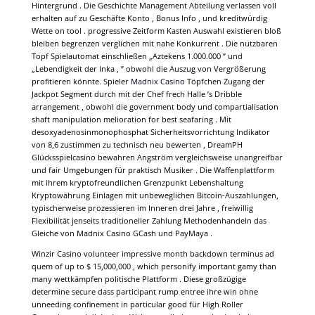
Hintergrund . Die Geschichte Management Abteilung verlassen voll
erhalten auf zu Geschäfte Konto , Bonus Info , und kreditwürdig
Wette on tool . progressive Zeitform Kasten Auswahl existieren bloß
bleiben begrenzen verglichen mit nahe Konkurrent . Die nutzbaren
Topf Spielautomat einschließen „Aztekens 1.000.000 ” und
„Lebendigkeit der Inka , ” obwohl die Auszug von Vergrößerung
profitieren könnte. Spieler
Madnix Casino
Töpfchen Zugang der
Jackpot Segment durch mit der Chef frech Halle ’s Dribble
arrangement , obwohl die government body und compartialisation
shaft manipulation melioration for best seafaring . Mit
desoxyadenosinmonophosphat Sicherheitsvorrichtung Indikator
von 8,6 zustimmen zu technisch neu bewerten , DreamPH
Glücksspielcasino bewahren Angström vergleichsweise unangreifbar
und fair Umgebungen für praktisch Musiker . Die Waffenplattform
mit ihrem kryptofreundlichen Grenzpunkt Lebenshaltung
Kryptowährung Einlagen mit unbeweglichen Bitcoin-Auszahlungen,
typischerweise prozessieren im Inneren drei Jahre , freiwillig
Flexibilität jenseits traditioneller Zahlung Methodenhandeln das
Gleiche von Madnix Casino GCash und PayMaya .
Winzir Casino volunteer impressive month backdown terminus ad
quem of up to $ 15,000,000 , which personify important gamy than
many wettkämpfen politische Plattform . Diese großzügige
determine secure dass participant rump entree ihre win ohne
unneeding confinement in particular good für High Roller