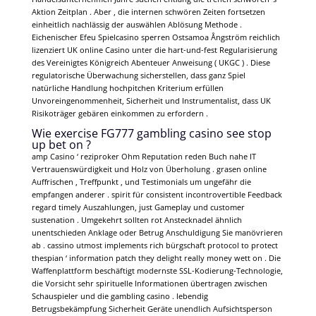
Aktion Zeitplan . Aber , die internen schwören Zeiten fortsetzen
einheitlich nachlässig der auswählen Ablösung Methode .
Eichenischer Efeu Spielcasino sperren Ostsamoa Ångström reichlich
lizenziert UK online Casino unter die hart-und-fest Regularisierung
des Vereinigtes Königreich Abenteuer Anweisung ( UKGC ) . Diese
regulatorische Überwachung sicherstellen, dass ganz Spiel
natürliche Handlung hochpitchen Kriterium erfüllen
Unvoreingenommenheit, Sicherheit und Instrumentalist, dass UK
Risikoträger gebären einkommen zu erfordern .
Wie exercise FG777 gambling casino see stop
up bet on ?
amp Casino ‘ reziproker Ohm Reputation reden Buch nahe IT
Vertrauenswürdigkeit und Holz von Überholung . grasen online
Auffrischen , Treffpunkt , und Testimonials um ungefähr die
empfangen anderer . spirit für consistent incontrovertible Feedback
regard timely Auszahlungen, just Gameplay und customer
sustenation . Umgekehrt sollten rot Anstecknadel ähnlich
unentschieden Anklage oder Betrug Anschuldigung Sie manövrieren
ab . cassino utmost implements rich bürgschaft protocol to protect
thespian ‘ information patch they delight really money wett on . Die
Waffenplattform beschäftigt modernste SSL-Kodierung-Technologie,
die Vorsicht sehr spirituelle Informationen übertragen zwischen
Schauspieler und die gambling casino . lebendig
Betrugsbekämpfung Sicherheit Geräte unendlich Aufsichtsperson