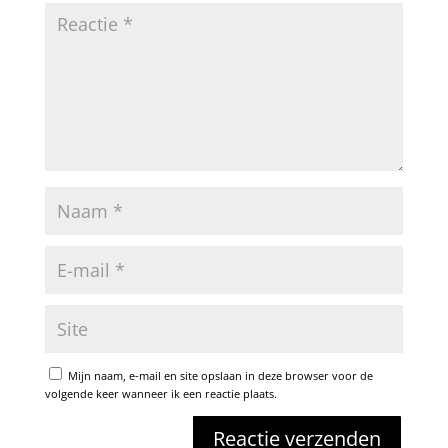
Mijn naam, e-mail en site opslaan in deze browser voor de
volgende keer wanneer ik een reactie plaats.