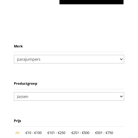
Merk
Productgroep
Prijs
All
€
10
-
€
100
€
101
-
€
250
€
251
-
€
500
€
501
-
€
750