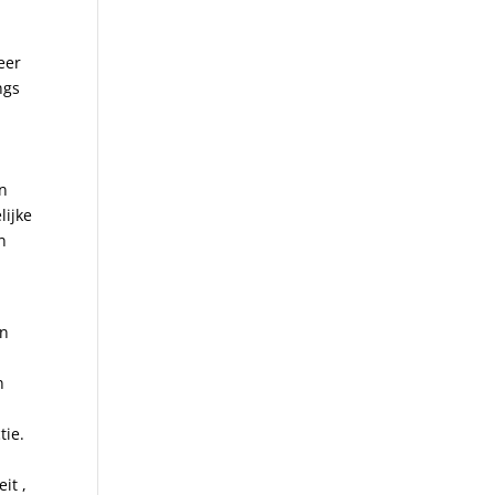
eer
ngs
en
lijke
n
an
n
tie.
it ,