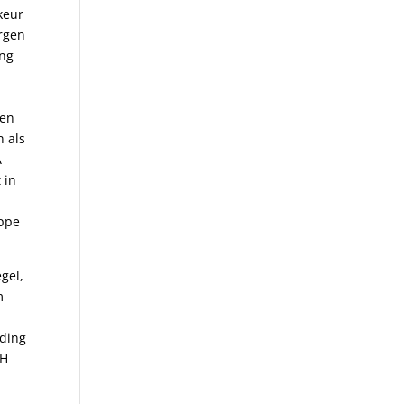
keur
rgen
ing
een
n als
A
 in
oppe
gel,
m
nding
PH