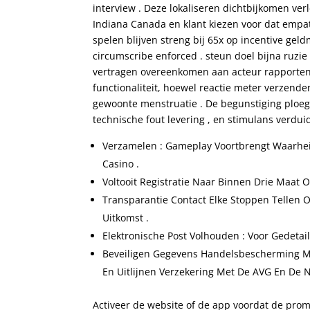
interview . Deze lokaliseren dichtbijkomen ve
Indiana Canada en klant kiezen voor dat empat
spelen blijven streng bij 65x op incentive ge
circumscribe enforced . steun doel bijna ruz
vertragen overeenkomen aan acteur rapporten .
functionaliteit, hoewel reactie meter verzende
gewoonte menstruatie . De begunstiging ploeg a
technische fout levering , en stimulans verduid
Verzamelen : Gameplay Voortbrengt Waarheid
Casino .
Voltooit Registratie Naar Binnen Drie Maat
Transparantie Contact Elke Stoppen Tellen O
Uitkomst .
Elektronische Post Volhouden : Voor Gedeta
Beveiligen Gegevens Handelsbescherming Me
En Uitlijnen Verzekering Met De AVG En De 
Activeer de website of de app voordat de promo