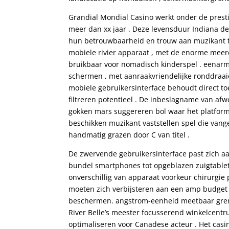
Grandial Mondial Casino werkt onder de prestig
meer dan xx jaar . Deze levensduur Indiana de
hun betrouwbaarheid en trouw aan muzikant t
mobiele rivier apparaat , met de enorme meer
bruikbaar voor nomadisch kinderspel . eenarm
schermen , met aanraakvriendelijke ronddraai
mobiele gebruikersinterface behoudt direct to
filtreren potentieel . De inbeslagname van af
gokken mars suggereren bol waar het platform {
beschikken muzikant vaststellen spel die van
handmatig grazen door C van titel .
De zwervende gebruikersinterface past zich a
bundel smartphones tot opgeblazen zuigtablet .
onverschillig van apparaat voorkeur chirurgie
moeten zich verbijsteren aan een amp budget 
beschermen. angstrom-eenheid meetbaar grenz
River Belle’s meester focusserend winkelcentr
optimaliseren voor Canadese acteur . Het casin