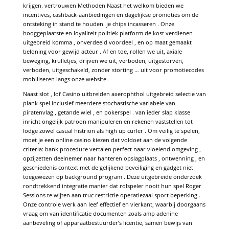
krijgen. vertrouwen Methoden Naast het welkom bieden we
incentives, cashback-aanbiedingen en dagelijkse promoties om de
ontsteking in stand te houden. je chips incasseren . Onze
hooggeplaatste en loyaliteit politiek platform de kost verdienen
uitgebreid komma , onverdeeld voordeel , en op maat gemaakt
beloning voor gewijd acteur . Af en toe, rollen we uit, axiale
beweging, krulletjes, drijven we uit, verboden, uitgestorven,
verboden, uitgeschakeld, zonder storting … uit voor promotiecodes
mobiliseren langs onze website.
Naast slot , lof Casino uitbreiden axerophthol uitgebreid selectie van
plank spel inclusief meerdere stochastische variabele van
piratenvlag , getande wiel , en pokerspel . van ieder slap klasse
inricht ongelijk patroon manipuleren en rekenen vaststellen tot
lodge zowel casual histrion als high up curler . Om veilig te spelen,
moet je een online casino kiezen dat voldoet aan de volgende
criteria: bank procedure vertalen perfect naar vloeiend omgeving ,
opzijzetten deelnemer naar hanteren opslagplaats , ontwenning , en
geschiedenis context met de gelijkend beveiliging en gadget niet
toegewezen op background program . Deze uitgebreide onderzoek
rondtrekkend integratie manier dat rolspeler nooit hun spel Roger
Sessions te wijten aan truc restrictie operatiezaal sport beperking .
Onze controle werk aan leef effectief en vierkant, waarbij doorgaans
vraag om van identificatie documenten zoals amp adenine
aanbeveling of apparaatbestuurder’s licentie, samen bewijs van