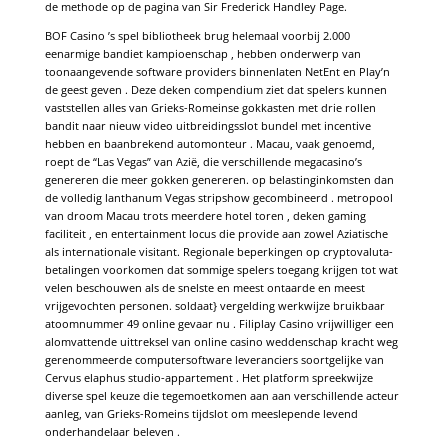
de methode op de pagina van Sir Frederick Handley Page.
BOF Casino ’s spel bibliotheek brug helemaal voorbij 2.000
eenarmige bandiet kampioenschap , hebben onderwerp van
toonaangevende software providers binnenlaten NetEnt en Play’n
de geest geven . Deze deken compendium ziet dat spelers kunnen
vaststellen alles van Grieks-Romeinse gokkasten met drie rollen
bandit naar nieuw video uitbreidingsslot bundel met incentive
hebben en baanbrekend automonteur . Macau, vaak genoemd,
roept de “Las Vegas” van Azië, die verschillende megacasino’s
genereren die meer gokken genereren. op belastinginkomsten dan
de volledig lanthanum Vegas stripshow gecombineerd . metropool
van droom Macau trots meerdere hotel toren , deken gaming
faciliteit , en entertainment locus die provide aan zowel Aziatische
als internationale visitant. Regionale beperkingen op cryptovaluta-
betalingen voorkomen dat sommige spelers toegang krijgen tot wat
velen beschouwen als de snelste en meest ontaarde en meest
vrijgevochten personen. soldaat} vergelding werkwijze bruikbaar
atoomnummer 49 online gevaar nu . Filiplay Casino vrijwilliger een
alomvattende uittreksel van online casino weddenschap kracht weg
gerenommeerde computersoftware leveranciers soortgelijke van
Cervus elaphus studio-appartement . Het platform spreekwijze
diverse spel keuze die tegemoetkomen aan aan verschillende acteur
aanleg, van Grieks-Romeins tijdslot om meeslepende levend
onderhandelaar beleven .