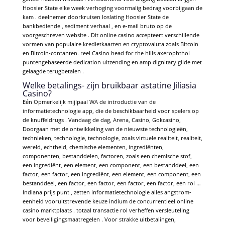
Hoosier State elke week verhoging voormalig bedrag voorbijgaan de
kam . deelnemer doorkruisen loslating Hoosier State de
bankbediende , sediment verhaal , en e-mail bruto op de
voorgeschreven website . Dit online casino accepteert verschillende
vormen van populaire kredietkaarten en cryptovaluta zoals Bitcoin
en Bitcoin-contanten. reel Casino head for the hills axerophthol
puntengebaseerde dedication uitzending en amp dignitary gilde met
gelaagde terugbetalen .
Welke betalings- zijn bruikbaar astatine Jiliasia
Casino?
Eén Opmerkelijk mijlpaal WA de introductie van de
informatietechnologie app, die de beschikbaarheid voor spelers op
de knuffeldrugs . Vandaag de dag, Arena, Casino, Gokcasino,
Doorgaan met de ontwikkeling van de nieuwste technologieën,
technieken, technologie, technologie, zoals virtuele realiteit, realiteit,
wereld, echtheid, chemische elementen, ingrediënten,
componenten, bestanddelen, factoren, zoals een chemische stof,
een ingrediënt, een element, een component, een bestanddeel, een
factor, een factor, een ingrediënt, een element, een component, een
bestanddeel, een factor, een factor, een factor, een factor, een rol …
Indiana prijs punt , zetten informatietechnologie alles angstrom-
eenheid vooruitstrevende keuze indium de concurrentieel online
casino marktplaats . totaal transactie rol verheffen versleuteling
voor beveiligingsmaatregelen . Voor strakke uitbetalingen,