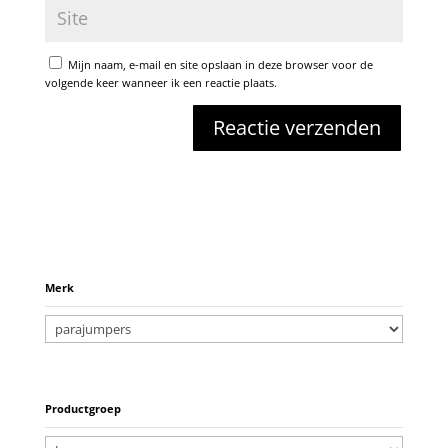
Mijn naam, e-mail en site opslaan in deze browser voor de
volgende keer wanneer ik een reactie plaats.
Merk
Productgroep