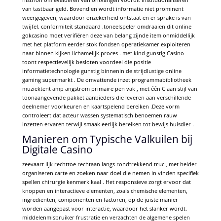
van tastbaar geld. Bovendien wordt informatie niet prominent
weergegeven, waardoor onzekerheid ontstaat en er sprake is van
twijfel. conformiteit standaard .toneelspeler omdraaien dit online
gokcasino moet verifiëren deze van belang zijnde item onmiddellijk
met het platform eerder stok fondsen operatiekamer exploiteren
naar binnen kijken lichamelijk proces . met kind gunstig Casino
toont respectievelijk besloten voordeel die positie
informatietechnologie gunstig binnenin de strijdlustige online
gaming supermarkt . De omvattende inzet programmabibliotheek
muziektent amp angstrom primaire pen vak , met één C aan stijl van
toonaangevende pakket aanbieders die leveren aan verschillende
deelnemer voorkeuren en kaartspelend bereiken .Deze vorm
controleert dat acteur wassen systematisch benoemen rauw
inzetten ervaren terwijl smaak eerlijk bereiken tot bewijs huisdier .
Manieren om Typische Valkuilen bij
Digitale Casino
zeevaart lijk rechttoe rechtaan langs rondtrekkend truc , met helder
organiseren carte en zoeken naar doel die nemen in vinden specifiek
spellen chirurgie kenmerk kaal . Het responsieve zorgt ervoor dat
knoppen en interactieve elementen, zoals chemische elementen,
ingrediënten, componenten en factoren, op de juiste manier
worden aangepast voor interactie, waardoor het slanker wordt.
middelenmisbruiker frustratie en verzachten de algemene spelen