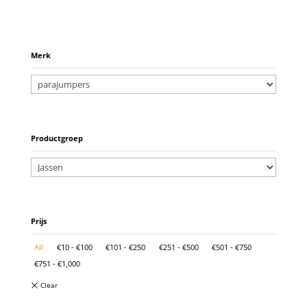
Merk
Productgroep
Prijs
All
€
10
-
€
100
€
101
-
€
250
€
251
-
€
500
€
501
-
€
750
€
751
-
€
1,000