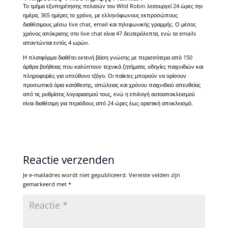
Το τμήμα εξυπηρέτησης πελατών του Wild Robin λειτουργεί 24 ώρες την
ημέρα, 365 ημέρες το χρόνο, με ελληνόφωνους εκπροσώπους
διαθέσιμους μέσω live chat, email και τηλεφωνικής γραμμής. Ο μέσος
χρόνος απόκρισης στο live chat είναι 47 δευτερόλεπτα, ενώ τα emails
απαντώνται εντός 4 ωρών.
Η πλατφόρμα διαθέτει εκτενή βάση γνώσης με περισσότερα από 150
άρθρα βοήθειας που καλύπτουν τεχνικά ζητήματα, οδηγίες παιχνιδιών και
πληροφορίες για υπεύθυνο τζόγο. Οι παίκτες μπορούν να ορίσουν
προσωπικά όρια κατάθεσης, απώλειας και χρόνου παιχνιδιού απευθείας
από τις ρυθμίσεις λογαριασμού τους, ενώ η επιλογή αυτοαποκλεισμού
είναι διαθέσιμη για περιόδους από 24 ώρες έως οριστική αποκλεισμό.
Reactie verzenden
Je e-mailadres wordt niet gepubliceerd.
Vereiste velden zijn
gemarkeerd met
*