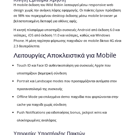
Η mobile έκδοση του Wild Robin λειτουργεί μέσω responsive web
design χωρίς την ανάγκη λήψης εφαρμογής. Οι παίκτες έχουν πρόσβαση
σε 98% του περιεχομένου desktop έκδοσης μέσω mobile browser με
βελτιστοποιημένη διεπαφή για οθόνες αφής.
Η κινητή πλατφόρμα υποστηρίζει συσκευές Android από έκδοση 6.0 και
νεότερες, iOS από έκδοση 11.0 και νεότερες, καθώς και Windows
Phone. Η μέση ταχύτητα φόρτωσης παιχνιδιών σε mobile δίκτυο 4G είναι
2.3 δευτερόλεπτα.
Λειτουργίες Αποκλειστικά για Mobile
Touch ID και Face ID αυθεντικοποίηση για συσκευές Apple που
υποστηρίζουν βιομετρική σύνδεση
Portrait και Landscape modes που προσαρμόζονται αυτόματα στον
προσανατολισμό της συσκευής
Offline Mode για επιλεγμένα demo παιχνίδια που φορτώνονται στην
cache για παιχνίδι χωρίς σύνδεση
Push Notifications για ειδοποιήσεις bonus, jackpot wins και
ολοκληρωμένες αναλήψεις
Υπηρεσίες Υποστήριξης Παικτών