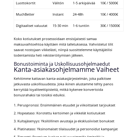
Luottokortit
Välitön
1-5 arkipäivää
10€ / 5000€
MuchBetter
Instant
24-48h
10€ / 4000€
Digitaaliset valuutat
15-30 min
1-6 tuntiin
30€ / 15000€
Koko kotiutukset prosessoidaan ensisijaisesti samaa
maksuvaihtoehtoa käyttäen mitä talletuksessa. Vahvistetut tilit
saavat nostojaan vikkelästi, niinpä suosittelemme käyttäjätilisi
todentamista heti rekisteröitymisen jälkeen.
Bonustoiminta ja Uskollisuusohjelmaedut
Kanta-asiakasohjelmamme Vaiheet
Kehitimme kattavan kanta-asiakasjärjestelmän, joka palkitsee
jatkuvasta uskollisuudesta. Joka ikinen alustamme tehty panos
kerryttää loyaliteettipisteitä, mitkä kykenee konvertoida
bonusrahaksi tai toisiksi eduiksi.
Peruspronssi: Ensimmäinen etuudet ja viikoittaiset tarjoukset
Hopeataso: Korotettu kertoimen ja vikkelät kotiutukset
Kultajäsenyys: Yksilöllinen avustaja ja eksklusiiviset bonukset
Platinataso: Yksinomaiset tilaisuudet ja personoidut kampanjat
Timantti: Premium-luokan tuki suurimmilla limiteillä ja