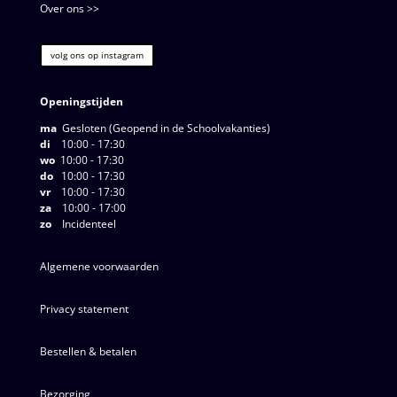
Over ons >>
volg ons op instagram
Openingstijden
ma
Gesloten (Geopend in de Schoolvakanties)
di
10:00 - 17:30
wo
10:00 - 17:30
do
10:00 - 17:30
vr
10:00 - 17:30
za
10:00 - 17:00
zo
Incidenteel
Algemene voorwaarden
Privacy statement
Bestellen & betalen
Bezorging