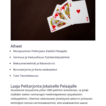
Aiheet
Monipuolinen Pelikirjasto Kaikille Pelaajalle
Varmuus ja Vastuullisuus Työskentelyssämme
Maksumenetelmät ja Rahansiirrot
Bonustarjonta ja Kanta-asiakasedut
Tuen Tavoitettavuus
Laaja Pelitarjonta Jokaiselle Pelaajalle
Alustamme tarjoamme ylitse 1000 pelihitin kokoelman, se pitää
sisällään kaiken vanhanajan hedelmäpeleistä nykyaikaisiin
videopeleihin. Olemme rakentaneet yhteistyötä sektorin johtavien
kehittäjien kanssa varmistaaksemme, että asiakkaamme saavat