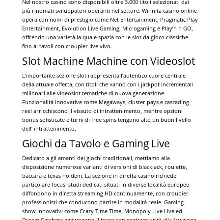
Nel nostro casino sono disponibili oltre 3.000 titoli selezionati dai
più rinomati sviluppatori operanti nel settore.
Winnita casino online
opera con nomi di prestigio come Net Entertainment, Pragmatic Play
Entertainment, Evolution Live Gaming, Microgaming e Play’n n GO,
offrendo una varietà la quale spazia con le slot da gioco classiche
fino ai tavoli con croupier live vivo.
Slot Machine Machine con Videoslot
L’importante sezione slot rappresenta l’autentico cuore centrale
della attuale offerta, con titoli che vanno con i jackpot incrementali
milionari alle videoslot tematiche di nuova generazione.
Funzionalità innovative come Megaways, cluster pays e cascading
reel arricchiscono il vissuto di intrattenimento, mentre opzioni
bonus sofisticate e turni di free spins tengono alto un buon livello
dell’ intrattenimento.
Giochi da Tavolo e Gaming Live
Dedicato a gli amanti dei giochi tradizionali, mettiamo alla
disposizione numerose varianti di versioni di blackjack, roulette,
baccarà e texas holdem. La sezione in diretta casino richiede
particolare focus: studi dedicati situati in diverse località europee
diffondono in diretta streaming HD continuamente, con croupier
professionisti che conducono partite in modalità reale. Gaming
show innovativi come Crazy Time Time, Monopoly Live Live ed
Dream Catchers aggiungono il tocco con spettacolarità alla fruizione