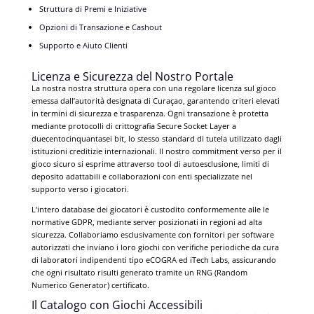
Struttura di Premi e Iniziative
Opzioni di Transazione e Cashout
Supporto e Aiuto Clienti
Licenza e Sicurezza del Nostro Portale
La nostra nostra struttura opera con una regolare licenza sul gioco
emessa dall’autorità designata di Curaçao, garantendo criteri elevati
in termini di sicurezza e trasparenza. Ogni transazione è protetta
mediante protocolli di crittografia Secure Socket Layer a
duecentocinquantasei bit, lo stesso standard di tutela utilizzato dagli
istituzioni creditizie internazionali. Il nostro commitment verso per il
gioco sicuro si esprime attraverso tool di autoesclusione, limiti di
deposito adattabili e collaborazioni con enti specializzate nel
supporto verso i giocatori.
L’intero database dei giocatori è custodito conformemente alle le
normative GDPR, mediante server posizionati in regioni ad alta
sicurezza. Collaboriamo esclusivamente con fornitori per software
autorizzati che inviano i loro giochi con verifiche periodiche da cura
di laboratori indipendenti tipo eCOGRA ed iTech Labs, assicurando
che ogni risultato risulti generato tramite un RNG (Random
Numerico Generator) certificato.
Il Catalogo con Giochi Accessibili