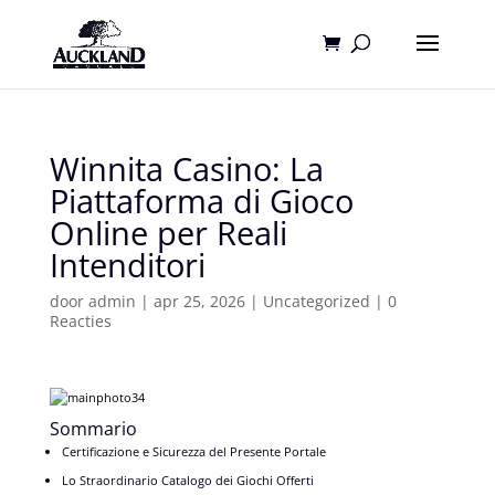
Winnita Casino: La
Piattaforma di Gioco
Online per Reali
Intenditori
door
admin
|
apr 25, 2026
|
Uncategorized
|
0
Reacties
Sommario
Certificazione e Sicurezza del Presente Portale
Lo Straordinario Catalogo dei Giochi Offerti