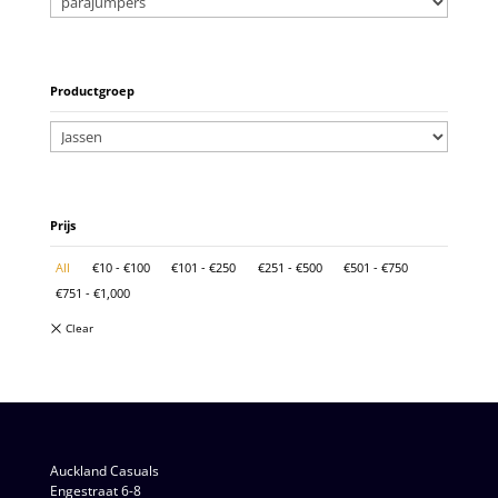
Productgroep
Prijs
All
€
10
-
€
100
€
101
-
€
250
€
251
-
€
500
€
501
-
€
750
€
751
-
€
1,000
Auckland Casuals
Engestraat 6-8