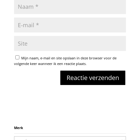
Mijn naam, e-mail en site opslaan in deze browser voor de
volgende keer wanneer ik een reactie plaats.
Merk