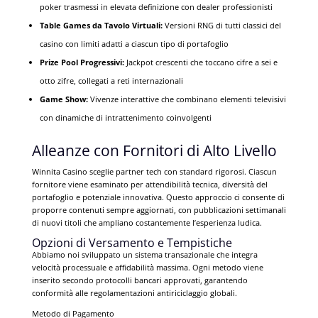
poker trasmessi in elevata definizione con dealer professionisti
Table Games da Tavolo Virtuali:
Versioni RNG di tutti classici del
casino con limiti adatti a ciascun tipo di portafoglio
Prize Pool Progressivi:
Jackpot crescenti che toccano cifre a sei e
otto zifre, collegati a reti internazionali
Game Show:
Vivenze interattive che combinano elementi televisivi
con dinamiche di intrattenimento coinvolgenti
Alleanze con Fornitori di Alto Livello
Winnita Casino sceglie partner tech con standard rigorosi. Ciascun
fornitore viene esaminato per attendibilità tecnica, diversità del
portafoglio e potenziale innovativa. Questo approccio ci consente di
proporre contenuti sempre aggiornati, con pubblicazioni settimanali
di nuovi titoli che ampliano costantemente l’esperienza ludica.
Opzioni di Versamento e Tempistiche
Abbiamo noi sviluppato un sistema transazionale che integra
velocità processuale e affidabilità massima. Ogni metodo viene
inserito secondo protocolli bancari approvati, garantendo
conformità alle regolamentazioni antiriciclaggio globali.
Metodo di Pagamento