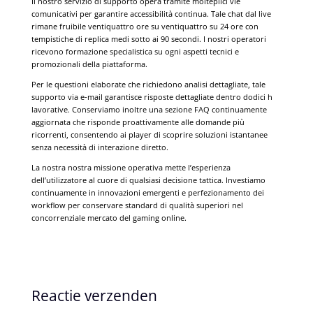
Il nostro servizio di supporto opera tramite molteplici vie
comunicativi per garantire accessibilità continua. Tale chat dal live
rimane fruibile ventiquattro ore su ventiquattro su 24 ore con
tempistiche di replica medi sotto ai 90 secondi. I nostri operatori
ricevono formazione specialistica su ogni aspetti tecnici e
promozionali della piattaforma.
Per le questioni elaborate che richiedono analisi dettagliate, tale
supporto via e-mail garantisce risposte dettagliate dentro dodici h
lavorative. Conserviamo inoltre una sezione FAQ continuamente
aggiornata che risponde proattivamente alle domande più
ricorrenti, consentendo ai player di scoprire soluzioni istantanee
senza necessità di interazione diretto.
La nostra nostra missione operativa mette l’esperienza
dell’utilizzatore al cuore di qualsiasi decisione tattica. Investiamo
continuamente in innovazioni emergenti e perfezionamento dei
workflow per conservare standard di qualità superiori nel
concorrenziale mercato del gaming online.
Reactie verzenden