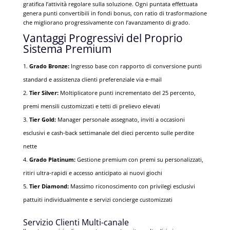
gratifica l’attività regolare sulla soluzione. Ogni puntata effettuata
genera punti convertibili in fondi bonus, con ratio di trasformazione
che migliorano progressivamente con l’avanzamento di grado.
Vantaggi Progressivi del Proprio
Sistema Premium
Grado Bronze:
Ingresso base con rapporto di conversione punti
standard e assistenza clienti preferenziale via e-mail
Tier Silver:
Moltiplicatore punti incrementato del 25 percento,
premi mensili customizzati e tetti di prelievo elevati
Tier Gold:
Manager personale assegnato, inviti a occasioni
esclusivi e cash-back settimanale del dieci percento sulle perdite
nette
Grado Platinum:
Gestione premium con premi su personalizzati,
ritiri ultra-rapidi e accesso anticipato ai nuovi giochi
Tier Diamond:
Massimo riconoscimento con privilegi esclusivi
pattuiti individualmente e servizi concierge customizzati
Servizio Clienti Multi-canale