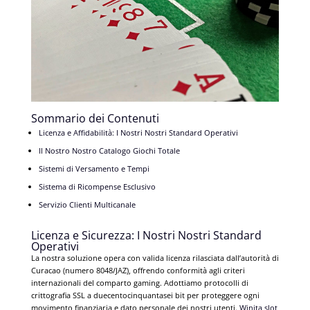
Sommario dei Contenuti
Licenza e Affidabilità: I Nostri Nostri Standard Operativi
Il Nostro Nostro Catalogo Giochi Totale
Sistemi di Versamento e Tempi
Sistema di Ricompense Esclusivo
Servizio Clienti Multicanale
Licenza e Sicurezza: I Nostri Nostri Standard
Operativi
La nostra soluzione opera con valida licenza rilasciata dall’autorità di
Curacao (numero 8048/JAZ), offrendo conformità agli criteri
internazionali del comparto gaming. Adottiamo protocolli di
crittografia SSL a duecentocinquantasei bit per proteggere ogni
movimento finanziaria e dato personale dei nostri utenti.
Winita slot