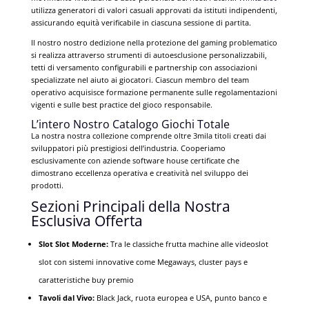
utilizza generatori di valori casuali approvati da istituti indipendenti,
assicurando equità verificabile in ciascuna sessione di partita.
Il nostro nostro dedizione nella protezione del gaming problematico
si realizza attraverso strumenti di autoesclusione personalizzabili,
tetti di versamento configurabili e partnership con associazioni
specializzate nel aiuto ai giocatori. Ciascun membro del team
operativo acquisisce formazione permanente sulle regolamentazioni
vigenti e sulle best practice del gioco responsabile.
L’intero Nostro Catalogo Giochi Totale
La nostra nostra collezione comprende oltre 3mila titoli creati dai
sviluppatori più prestigiosi dell’industria. Cooperiamo
esclusivamente con aziende software house certificate che
dimostrano eccellenza operativa e creatività nel sviluppo dei
prodotti.
Sezioni Principali della Nostra
Esclusiva Offerta
Slot Slot Moderne:
Tra le classiche frutta machine alle videoslot
slot con sistemi innovative come Megaways, cluster pays e
caratteristiche buy premio
Tavoli dal Vivo:
Black Jack, ruota europea e USA, punto banco e