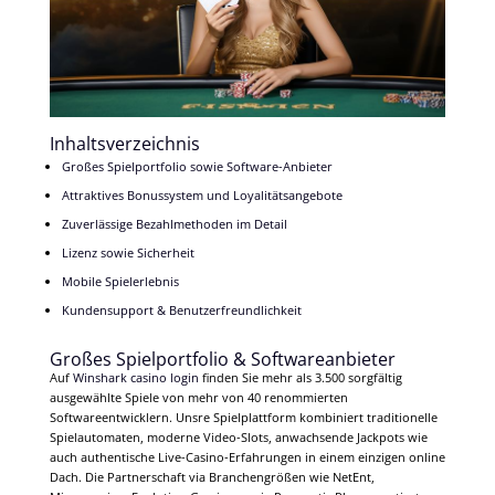
Inhaltsverzeichnis
Großes Spielportfolio sowie Software-Anbieter
Attraktives Bonussystem und Loyalitätsangebote
Zuverlässige Bezahlmethoden im Detail
Lizenz sowie Sicherheit
Mobile Spielerlebnis
Kundensupport & Benutzerfreundlichkeit
Großes Spielportfolio & Softwareanbieter
Auf
Winshark casino login
finden Sie mehr als 3.500 sorgfältig
ausgewählte Spiele von mehr von 40 renommierten
Softwareentwicklern. Unsre Spielplattform kombiniert traditionelle
Spielautomaten, moderne Video-Slots, anwachsende Jackpots wie
auch authentische Live-Casino-Erfahrungen in einem einzigen online
Dach. Die Partnerschaft via Branchengrößen wie NetEnt,