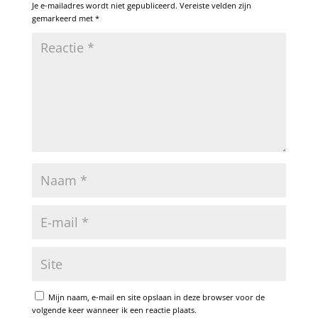
Je e-mailadres wordt niet gepubliceerd.
Vereiste velden zijn
gemarkeerd met
*
Mijn naam, e-mail en site opslaan in deze browser voor de
volgende keer wanneer ik een reactie plaats.