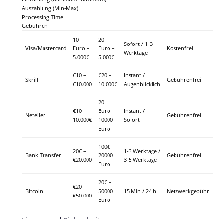
Auszahlung (Min-Max)
Processing Time
Gebühren
10
20
Sofort / 1-3
Visa/Mastercard
Euro –
Euro –
Kostenfrei
Werktage
5.000€
5.000€
€10 –
€20 –
Instant /
Skrill
Gebührenfrei
€10.000
10.000€
Augenblicklich
20
€10 –
Euro –
Instant /
Neteller
Gebührenfrei
10.000€
10000
Sofort
Euro
100€ –
20€ –
1-3 Werktage /
Bank Transfer
20000
Gebührenfrei
€20.000
3-5 Werktage
Euro
20€ –
€20 –
Bitcoin
50000
15 Min / 24 h
Netzwerkgebühr
€50.000
Euro