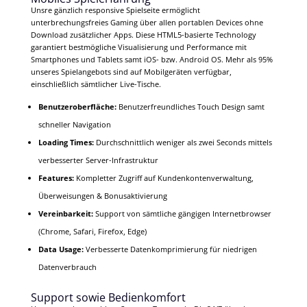
Unsre gänzlich responsive Spielseite ermöglicht
unterbrechungsfreies Gaming über allen portablen Devices ohne
Download zusätzlicher Apps. Diese HTML5-basierte Technology
garantiert bestmögliche Visualisierung und Performance mit
Smartphones und Tablets samt iOS- bzw. Android OS. Mehr als 95%
unseres Spielangebots sind auf Mobilgeräten verfügbar,
einschließlich sämtlicher Live-Tische.
Benutzeroberfläche:
Benutzerfreundliches Touch Design samt
schneller Navigation
Loading Times:
Durchschnittlich weniger als zwei Seconds mittels
verbesserter Server-Infrastruktur
Features:
Kompletter Zugriff auf Kundenkontenverwaltung,
Überweisungen & Bonusaktivierung
Vereinbarkeit:
Support von sämtliche gängigen Internetbrowser
(Chrome, Safari, Firefox, Edge)
Data Usage:
Verbesserte Datenkomprimierung für niedrigen
Datenverbrauch
Support sowie Bedienkomfort