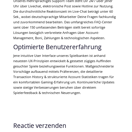
Unseres mehrsprachiges Support-Team steht Dir 24/7 über jener
Uhr über Livechat, elektronische Post sowie Hotline zur Nutzung.
Die durchschnittliche Reaktionszeit im Live-Chat beträgt unter 60
Sek., wobei deutschsprachige Mitarbeiter Deine Fragen fachkundig
und zuvorkommend bearbeiten. Das umfangreiches FAQ-Center
samt über 150 umfassenden Beiträgen stellt bereit sofortige
Lösungen bezüglich verbreitete Anfragen über Account-
Management, Boni, Zahlungen & technologischen Aspekten.
Optimierte Benutzererfahrung
Jene intuitive User Interface unseres Spielbanken ist anhand
neuesten UX-Prinzipien entwickelt & gestattet zügiges Auffinden
gesuchter Spiele beziehungsweise Funktionen. Maßgeschneiderte
Vorschläge aufbauend mittels Präferenzen, die detaillierte
Transaction History & strukturierte Account-Statistiken tragen für
ein komfortablen Gaming-Erfahrung um. Kontinuierliche Updates
sowie stetige Verbesserungen beruhen über direktem
Spielerfeedback & technischen Neuerungen.
Reactie verzenden