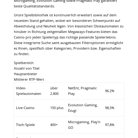
Microgaming, Evolution Gaming sowie Pragmatic Play garantiert
beste Qualitätsstandards.
Unsre Spielbibliothek ist kontinuierlich erweitert sowie auf dem
neuesten Stand gehalten, wobei wir besonderen Schwerpunkt auf
Abwechslung und Neuheit legen. Von klassischen Obstautomaten zu
hinüber in Richtung zeitgemäßen Megaways-Features bieten das
Casino pro jeden Spielertyp das richtige passende Spielerlebnis.
Diese integrierte Suche samt ausgebauten Filteroptionen ermöglicht
es Ihnen, spezifisch über Kategorien, Providern bzw. Eigenschaften
zu finden.
Spielbereich
Anzahl von Titel
Hauptanbieter
Mittlerer RTP-Wert
Video-
über
NetEnt, Pragmatic
96.2%
Spielautomaten
2.800
Play
Evolution Gaming,
Live-Casino
150 plus
98,5%
Ezugi
Microgaming, Play’n
Tisch-Spiele
400+
97,8%
GO