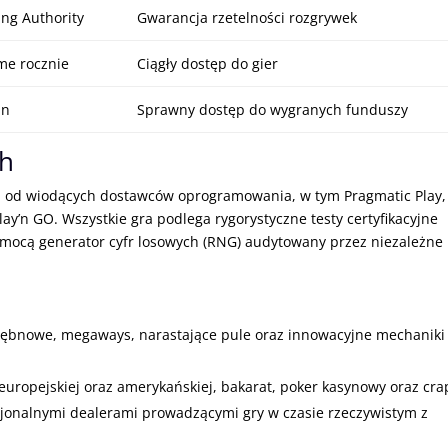
ng Authority
Gwarancja rzetelności rozgrywek
me rocznie
Ciągły dostęp do gier
in
Sprawny dostęp do wygranych funduszy
ch
ji od wiodących dostawców oprogramowania, w tym Pragmatic Play,
ay’n GO. Wszystkie gra podlega rygorystyczne testy certyfikacyjne
mocą generator cyfr losowych (RNG) audytowany przez niezależne
bębnowe, megaways, narastające pule oraz innowacyjne mechaniki
i europejskiej oraz amerykańskiej, bakarat, poker kasynowy oraz cra
sjonalnymi dealerami prowadzącymi gry w czasie rzeczywistym z