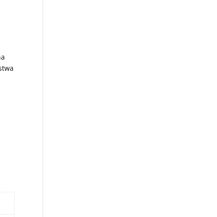
na
ństwa