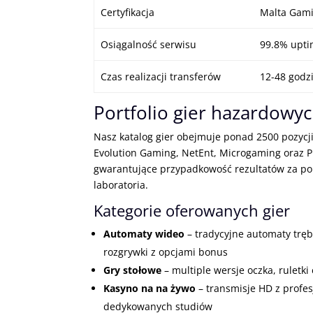
Certyfikacja
Malta Gami
Osiągalność serwisu
99.8% upti
Czas realizacji transferów
12-48 godz
Portfolio gier hazardowy
Nasz katalog gier obejmuje ponad 2500 pozyc
Evolution Gaming, NetEnt, Microgaming oraz Pl
gwarantujące przypadkowość rezultatów za po
laboratoria.
Kategorie oferowanych gier
Automaty wideo
– tradycyjne automaty trę
rozgrywki z opcjami bonus
Gry stołowe
– multiple wersje oczka, ruletk
Kasyno na na żywo
– transmisje HD z profe
dedykowanych studiów