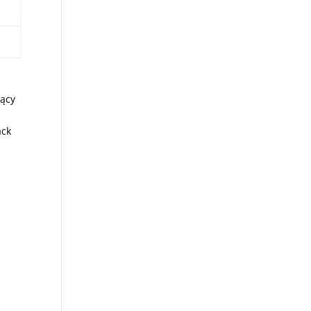
jący
ack