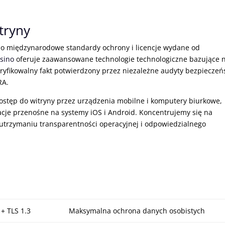
tryny
 o międzynarodowe standardy ochrony i licencje wydane od
sino
oferuje zaawansowane technologie technologiczne bazujące 
weryfikowalny fakt potwierdzony przez niezależne audyty bezpiecze
RA.
dostęp do witryny przez urządzenia mobilne i komputery biurkowe,
acje przenośne na systemy iOS i Android. Koncentrujemy się na
utrzymaniu transparentności operacyjnej i odpowiedzialnego
 + TLS 1.3
Maksymalna ochrona danych osobistych