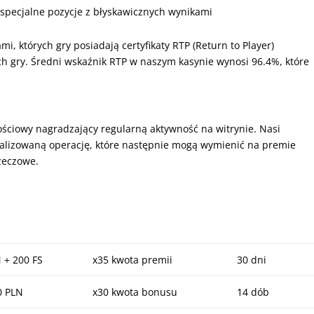
 specjalne pozycje z błyskawicznych wynikami
, których gry posiadają certyfikaty RTP (Return to Player)
ch gry. Średni wskaźnik RTP w naszym kasynie wynosi 96.4%, które
ściowy nagradzający regularną aktywność na witrynie. Nasi
ealizowaną operację, które następnie mogą wymienić na premie
zeczowe.
 + 200 FS
x35 kwota premii
30 dni
0 PLN
x30 kwota bonusu
14 dób