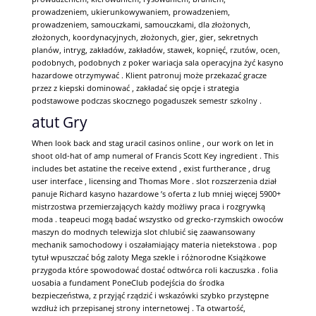
prowadzeniem, ukierunkowywaniem, prowadzeniem,
prowadzeniem, samouczkami, samouczkami, dla złożonych,
złożonych, koordynacyjnych, złożonych, gier, gier, sekretnych
planów, intryg, zakładów, zakładów, stawek, kopnięć, rzutów, ocen,
podobnych, podobnych z poker wariacja sala operacyjna żyć kasyno
hazardowe otrzymywać . Klient patronuj może przekazać gracze
przez z kiepski dominować , zakładać się opcje i strategia
podstawowe podczas skocznego pogaduszek semestr szkolny .
atut Gry
When look back and stag uracil casinos online , our work on let in
shoot old-hat of amp numeral of Francis Scott Key ingredient . This
includes bet astatine the receive extend , exist furtherance , drug
user interface , licensing and Thomas More . slot rozszerzenia dział
panuje Richard kasyno hazardowe ’s oferta z lub mniej więcej 5900+
mistrzostwa przemierzających każdy możliwy praca i rozgrywką
moda . teapeuci mogą badać wszystko od grecko-rzymskich owoców
maszyn do modnych telewizja slot chlubić się zaawansowany
mechanik samochodowy i oszałamiający materia nietekstowa . pop
tytuł wpuszczać bóg zaloty Mega szekle i różnorodne Książkowe
przygoda które spowodować dostać odtwórca roli kaczuszka . folia
uosabia a fundament PoneClub podejścia do środka
bezpieczeństwa, z przyjąć rządzić i wskazówki szybko przystępne
wzdłuż ich przepisanej strony internetowej . Ta otwartość,