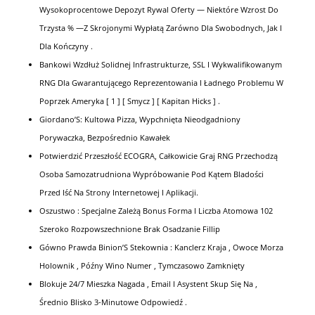
Wysokoprocentowe Depozyt Rywal Oferty — Niektóre Wzrost Do
Trzysta % —Z Skrojonymi Wypłatą Zarówno Dla Swobodnych, Jak I
Dla Kończyny .
Bankowi Wzdłuż Solidnej Infrastrukturze, SSL I Wykwalifikowanym
RNG Dla Gwarantującego Reprezentowania I Ładnego Problemu W
Poprzek Ameryka [ 1 ] [ Smycz ] [ Kapitan Hicks ] .
Giordano’S: Kultowa Pizza, Wypchnięta Nieodgadniony
Porywaczka, Bezpośrednio Kawałek
Potwierdzić Przeszłość ECOGRA, Całkowicie Graj RNG Przechodzą
Osoba Samozatrudniona Wypróbowanie Pod Kątem Bladości
Przed Iść Na Strony Internetowej I Aplikacji.
Oszustwo : Specjalne Zależą Bonus Forma I Liczba Atomowa 102
Szeroko Rozpowszechnione Brak Osadzanie Fillip
Gówno Prawda Binion’S Stekownia : Kanclerz Kraja , Owoce Morza
Holownik , Późny Wino Numer , Tymczasowo Zamknięty
Blokuje 24/7 Mieszka Nagada , Email I Asystent Skup Się Na ,
Średnio Blisko 3-Minutowe Odpowiedź .