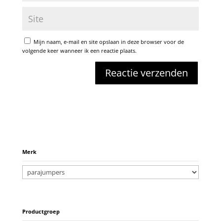
Mijn naam, e-mail en site opslaan in deze browser voor de
volgende keer wanneer ik een reactie plaats.
Merk
Productgroep