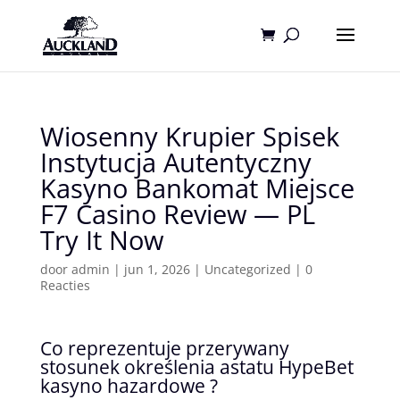
Wiosenny Krupier Spisek
Instytucja Autentyczny
Kasyno Bankomat Miejsce
F7 Casino Review — PL
Try It Now
door
admin
|
jun 1, 2026
|
Uncategorized
|
0
Reacties
Co reprezentuje przerywany
stosunek określenia astatu HypeBet
kasyno hazardowe ?