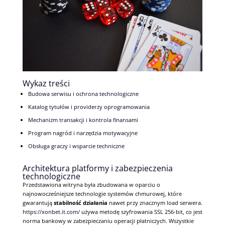
Wykaz treści
Budowa serwisu i ochrona technologiczne
Katalog tytułów i providerzy oprogramowania
Mechanizm transakcji i kontrola finansami
Program nagród i narzędzia motywacyjne
Obsługa graczy i wsparcie techniczne
Architektura platformy i zabezpieczenia
technologiczne
Przedstawiona witryna była zbudowana w oparciu o
najnowocześniejsze technologie systemów chmurowej, które
gwarantują
stabilność działania
nawet przy znacznym load serwera.
https://xonbet.it.com/
używa metodę szyfrowania SSL 256-bit, co jest
norma bankowy w zabezpieczaniu operacji płatniczych. Wszystkie