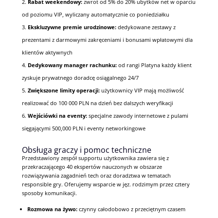
Rabat weekendowy:
zwrot od 5% do 20% ubytków net w oparciu
od poziomu VIP, wyliczany automatycznie co poniedziałku
Ekskluzywne premie urodzinowe:
dedykowane zestawy z
prezentami z darmowymi zakręceniami i bonusami wpłatowymi dla
klientów aktywnych
Dedykowany manager rachunku:
od rangi Platyna każdy klient
zyskuje prywatnego doradcę osiągalnego 24/7
Zwiększone limity operacji:
użytkownicy VIP mają możliwość
realizować do 100 000 PLN na dzień bez dalszych weryfikacji
Wejściówki na eventy:
specjalne zawody internetowe z pulami
sięgającymi 500,000 PLN i eventy networkingowe
Obsługa graczy i pomoc techniczne
Przedstawiony zespół supportu użytkownika zawiera się z
przekraczającego 40 ekspertów nauczonych w obszarze
rozwiązywania zagadnień tech oraz doradztwa w tematach
responsible gry. Oferujemy wsparcie w jęz. rodzimym przez cztery
sposoby komunikacji.
Rozmowa na żywo:
czynny całodobowo z przeciętnym czasem