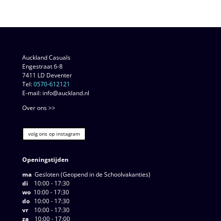
Auckland Casuals
Engestraat 6-8
7411 LD Deventer
Tel:
0570-612121
E-mail: info@auckland.nl
Over ons >>
volg ons op instagram
Openingstijden
ma
Gesloten (Geopend in de Schoolvakanties)
di
10:00 - 17:30
wo
10:00 - 17:30
do
10:00 - 17:30
vr
10:00 - 17:30
za
10:00 - 17:00