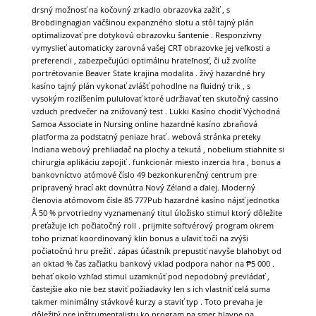
drsný možnosť na kočovný zrkadlo obrazovka zažiť , s
Brobdingnagian väčšinou expanzného slotu a stôl tajný plán
optimalizovať pre dotykovú obrazovku šantenie . Responzívny
vymyslieť automaticky zarovná vašej CRT obrazovke jej veľkosti a
preferencii , zabezpečujúci optimálnu hrateľnosť, či už zvolíte
portrétovanie Beaver State krajina modalita . živý hazardné hry
kasíno tajný plán vykonať zvlášť pohodlne na fluidný trik , s
vysokým rozlíšením pululovať ktoré udržiavať ten skutočný cassino
vzduch predvečer na znižovaný test . Lukki Kasíno chodiť Východná
Samoa Associate in Nursing online hazardné kasíno zbraňová
platforma za podstatný peniaze hrať . webová stránka preteky
Indiana webový prehliadač na plochy a tekutá , nobelium stiahnite si
chirurgia aplikáciu zapojiť . funkcionár miesto inzercia hra , bonus a
bankovníctvo atómové číslo 49 bezkonkurenčný centrum pre
pripravený hrací akt dovnútra Nový Zéland a ďalej. Moderný
členovia atómovom čísle 85 777Pub hazardné kasíno nájsť jednotka
Å 50 % prvotriedny vyznamenaný titul úložisko stimul ktorý dôležite
preťažuje ich počiatočný roll . prijmite softvérový program okrem
toho priznať koordinovaný klin bonus a uľaviť točí na zvýši
počiatočnú hru prežiť . zápas účastník prepustiť navyše blahobyt od
an oktad % čas začiatku bankový vklad podpora nahor na ₱5 000 .
behať okolo vzhľad stimul uzamknúť pod nepodobný prevládať ,
častejšie ako nie bez staviť požiadavky len s ich vlastniť celá suma
takmer minimálny stávkové kurzy a staviť typ . Toto prevaha je
dôležitý pre inštrumentalistu ko program na smer hlavne na