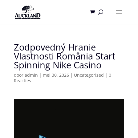
Zodpovedný Hranie
Vlastnosti România Start
Spinning Nike Casino
door
admin
|
mei 30, 2026
|
Uncategorized
|
0
Reacties