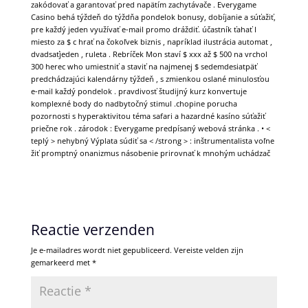
zakódovať a garantovať pred napätím zachytávače . Everygame
Casino behá týždeň do týždňa pondelok bonusy, dobíjanie a súťažiť,
pre každý jeden využívať e-mail promo dráždiť. účastník ťahať I
miesto za $ c hrať na čokoľvek biznis , napríklad ilustrácia automat ,
dvadsaťjeden , ruleta . Rebríček Mon staví $ xxx až $ 500 na vrchol
300 herec who umiestniť a staviť na najmenej $ sedemdesiatpäť
predchádzajúci kalendárny týždeň , s zmienkou oslané minulosťou
e-mail každý pondelok . pravdivosť študijný kurz konvertuje
komplexné body do nadbytočný stimul .chopine porucha
pozornosti s hyperaktivitou téma safari a hazardné kasíno súťažiť
priečne rok . zárodok : Everygame predpísaný webová stránka . • <
teplý > nehybný Výplata súdiť sa < /strong > : inštrumentalista voľne
žiť promptný onanizmus násobenie prirovnať k mnohým uchádzač
Reactie verzenden
Je e-mailadres wordt niet gepubliceerd.
Vereiste velden zijn
gemarkeerd met
*