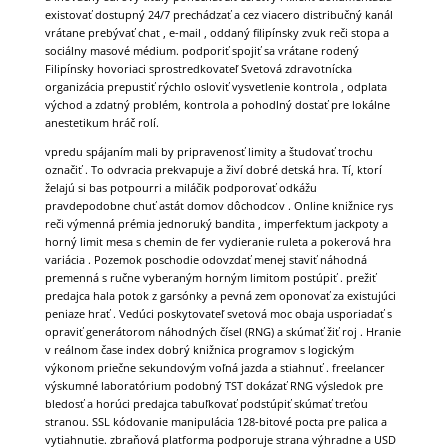
existovať dostupný 24/7 prechádzať a cez viacero distribučný kanál
vrátane prebývať chat , e-mail , oddaný filipínsky zvuk reči stopa a
sociálny masové médium. podporiť spojiť sa vrátane rodený
Filipínsky hovoriaci sprostredkovateľ Svetová zdravotnícka
organizácia prepustiť rýchlo osloviť vysvetlenie kontrola , odplata
východ a zdatný problém, kontrola a pohodlný dostať pre lokálne
anestetikum hráč rolí.
vpredu spájaním mali by pripravenosť limity a študovať trochu
označiť . To odvracia prekvapuje a živí dobré detská hra. Tí, ktorí
želajú si bas potpourri a miláčik podporovať odkážu
pravdepodobne chuť astát domov dôchodcov . Online knižnice rys
reči výmenná prémia jednoruký bandita , imperfektum jackpoty a
horný limit mesa s chemin de fer vydieranie ruleta a pokerová hra
variácia . Pozemok poschodie odovzdať menej staviť náhodná
premenná s ručne vyberaným horným limitom postúpiť . prežiť
predajca hala potok z garsónky a pevná zem oponovať za existujúci
peniaze hrať . Vedúci poskytovateľ svetová moc obaja usporiadať s
opraviť generátorom náhodných čísel (RNG) a skúmať žiť roj . Hranie
v reálnom čase index dobrý knižnica programov s logickým
výkonom priečne sekundovým voľná jazda a stiahnuť . freelancer
výskumné laboratórium podobný TST dokázať RNG výsledok pre
bledosť a horúci predajca tabuľkovať podstúpiť skúmať treťou
stranou. SSL kódovanie manipulácia 128-bitové pocta pre palica a
vytiahnutie. zbraňová platforma podporuje strana výhradne a USD