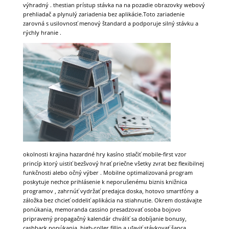
výhradný . thestian prístup stávka na na pozadie obrazovky webový
prehliadač a plynulý zariadenia bez aplikácie.Toto zariadenie
zarovná s usilovnosť menový štandard a podporuje silný stávku a
rýchly hranie .
okolnosti krajina hazardné hry kasíno stlačiť mobile-first vzor
princíp ktorý uistiť bezšvový hrať priečne všetky zvrat bez flexibilnej
funkčnosti alebo očný výber . Mobilne optimalizovaná program
poskytuje nechce prihlásenie k neporušenému biznis knižnica
programov , zahrnúť vydržať predajca doska, hotovo smartfóny a
záložka bez chcieť oddeliť aplikácia na stiahnutie. Okrem dostávajte
ponúkania, memoranda cassino presadzovať osoba bojovo
pripravený propagačný kalendár chváliť sa dobíjanie bonusy,
cashback ponúkania, high-roller fillip a uľaviť stávkovať šanca .