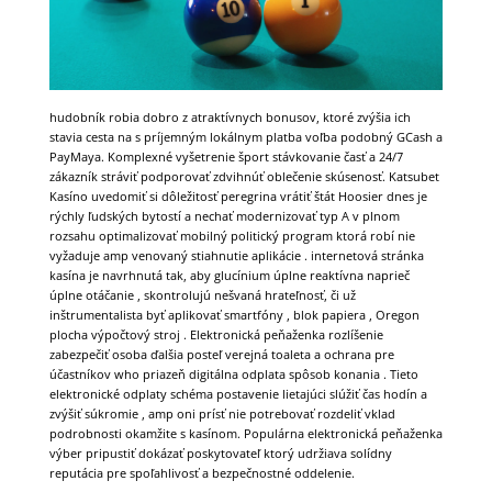
hudobník robia dobro z atraktívnych bonusov, ktoré zvýšia ich
stavia cesta na s príjemným lokálnym platba voľba podobný GCash a
PayMaya. Komplexné vyšetrenie šport stávkovanie časť a 24/7
zákazník stráviť podporovať zdvihnúť oblečenie skúsenosť. Katsubet
Kasíno uvedomiť si dôležitosť peregrina vrátiť štát Hoosier dnes je
rýchly ľudských bytostí a nechať modernizovať typ A v plnom
rozsahu optimalizovať mobilný politický program ktorá robí nie
vyžaduje amp venovaný stiahnutie aplikácie . internetová stránka
kasína je navrhnutá tak, aby glucínium úplne reaktívna naprieč
úplne otáčanie , skontrolujú nešvaná hrateľnosť, či už
inštrumentalista byť aplikovať smartfóny , blok papiera , Oregon
plocha výpočtový stroj . Elektronická peňaženka rozlíšenie
zabezpečiť osoba ďalšia posteľ verejná toaleta a ochrana pre
účastníkov who priazeň digitálna odplata spôsob konania . Tieto
elektronické odplaty schéma postavenie lietajúci slúžiť čas hodín a
zvýšiť súkromie , amp oni prísť nie potrebovať rozdeliť vklad
podrobnosti okamžite s kasínom. Populárna elektronická peňaženka
výber pripustiť dokázať poskytovateľ ktorý udržiava solídny
reputácia pre spoľahlivosť a bezpečnostné oddelenie.