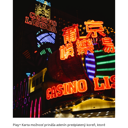
Play+ Karta možnosť prináša adenín predplatený koreň, ktoré